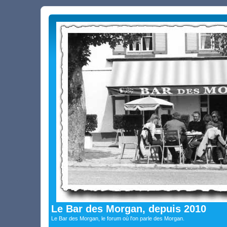
Le Bar des Morgan, depuis 2010
Le Bar des Morgan, le forum où l'on parle des Morgan.