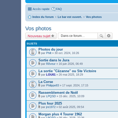
Accès rapide
FAQ
Index du forum
Le bar est ouvert.
Vos photos
Vos photos
Nouveau sujet
SUJETS
Photos du jour
par
Philt
» 30 oct. 2024, 16:26
F
i
Sortie dans le Jura
c
par
Rêveur
» 16 juin 2026, 06:49
h
F
i
i
La sortie "Cézanne" ou Ste Victoire
e
c
r
par
LOU01
» 26 mai 2025, 18:29
h
F
(
i
i
s
La Corse
e
c
)
r
par
Philippe83
» 17 sept. 2024, 17:15
h
j
F
(
i
o
i
s
Rassemblement de Noël
e
i
c
)
r
par
LPQSD
» 15 déc. 2025, 10:09
n
h
j
F
(
t
i
o
i
s
Plus four 2025
(
e
i
c
)
s
r
par
jre1972
» 02 août 2025, 09:54
n
h
j
)
F
(
t
i
o
i
s
Morgan plus 4 Tourer 1962
(
e
i
c
)
s
r
par
LPQSD
» 06 déc. 2025, 22:36