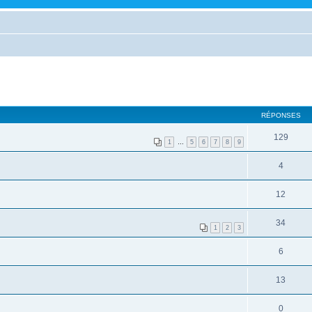
RÉPONSES
129
1
…
5
6
7
8
9
4
12
34
1
2
3
6
13
0