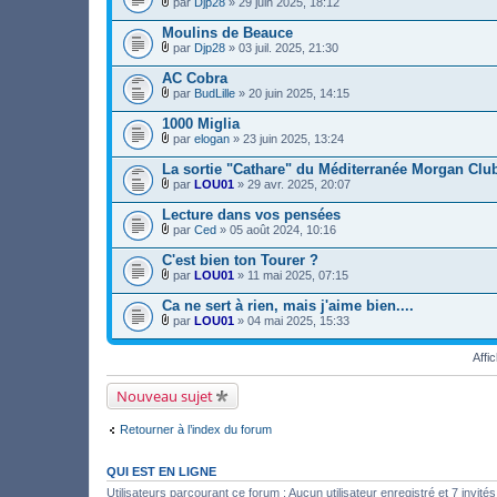
r
par
Djp28
» 29 juin 2025, 18:12
n
h
j
)
F
(
t
i
o
i
s
Moulins de Beauce
(
e
i
c
)
s
r
par
Djp28
» 03 juil. 2025, 21:30
n
h
j
)
F
(
t
i
o
i
s
AC Cobra
(
e
i
c
)
s
r
par
BudLille
» 20 juin 2025, 14:15
n
h
j
)
F
(
t
i
o
i
s
1000 Miglia
(
e
i
c
)
s
r
par
elogan
» 23 juin 2025, 13:24
n
h
j
)
F
(
t
i
o
i
s
La sortie "Cathare" du Méditerranée Morgan Clu
(
e
i
c
)
s
r
par
LOU01
» 29 avr. 2025, 20:07
n
h
j
)
F
(
t
i
o
i
s
Lecture dans vos pensées
(
e
i
c
)
s
r
par
Ced
» 05 août 2024, 10:16
n
h
j
)
F
(
t
i
o
i
s
C'est bien ton Tourer ?
(
e
i
c
)
s
r
par
LOU01
» 11 mai 2025, 07:15
n
h
j
)
F
(
t
i
o
i
s
Ca ne sert à rien, mais j'aime bien....
(
e
i
c
)
s
r
par
LOU01
» 04 mai 2025, 15:33
n
h
j
)
F
(
t
i
o
i
s
(
e
i
Affi
c
)
s
r
n
h
j
)
(
t
i
o
Nouveau sujet
s
(
e
i
)
s
r
n
j
)
(
t
Retourner à l’index du forum
o
s
(
i
)
s
n
j
)
QUI EST EN LIGNE
t
o
(
i
Utilisateurs parcourant ce forum : Aucun utilisateur enregistré et 7 invités