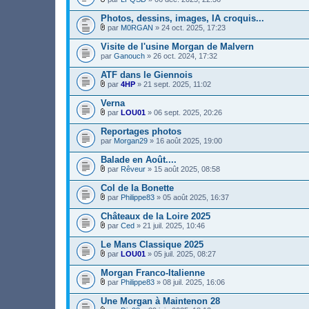
n
h
j
)
F
(
t
i
o
i
s
Photos, dessins, images, IA croquis...
(
e
i
c
)
s
r
par
M0RGAN
» 24 oct. 2025, 17:23
n
h
j
)
F
(
t
i
o
i
s
Visite de l'usine Morgan de Malvern
(
e
i
c
)
s
par
r
Ganouch
» 26 oct. 2024, 17:32
n
h
j
)
(
t
i
o
s
ATF dans le Giennois
(
e
i
)
s
r
par
4HP
» 21 sept. 2025, 11:02
n
j
)
F
(
t
o
i
s
Verna
(
i
c
)
s
par
LOU01
» 06 sept. 2025, 20:26
n
h
j
)
F
t
i
o
i
Reportages photos
(
e
i
c
s
par
r
Morgan29
» 16 août 2025, 19:00
n
h
)
(
t
i
s
Balade en Août....
(
e
)
s
r
par
Rêveur
» 15 août 2025, 08:58
j
)
F
(
o
i
s
Col de la Bonette
i
c
)
par
Philippe83
» 05 août 2025, 16:37
n
h
j
F
t
i
o
i
Châteaux de la Loire 2025
(
e
i
c
s
r
par
Ced
» 21 juil. 2025, 10:46
n
h
)
F
(
t
i
i
s
Le Mans Classique 2025
(
e
c
)
s
r
par
LOU01
» 05 juil. 2025, 08:27
h
j
)
F
(
i
o
i
s
Morgan Franco-Italienne
e
i
c
)
r
par
Philippe83
» 08 juil. 2025, 16:06
n
h
j
F
(
t
i
o
i
s
Une Morgan à Maintenon 28
(
e
i
c
)
s