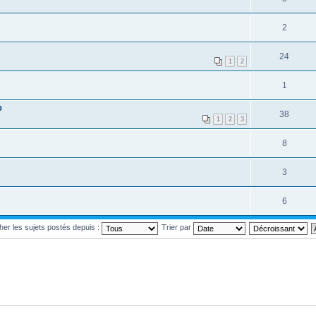
2
24
1
2
1
b
38
1
2
3
8
3
6
cher les sujets postés depuis :
Trier par