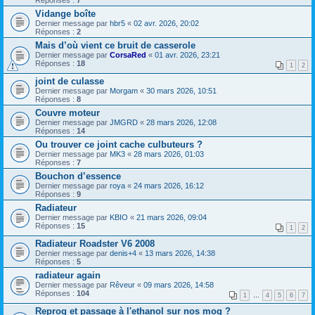
Réponses :
7
Vidange boîte
Dernier message par
hbr5
«
02 avr. 2026, 20:02
Réponses :
2
Mais d’où vient ce bruit de casserole
Dernier message par
CorsaRed
«
01 avr. 2026, 23:21
Réponses :
18
1
2
joint de culasse
Dernier message par
Morgam
«
30 mars 2026, 10:51
Réponses :
8
Couvre moteur
Dernier message par
JMGRD
«
28 mars 2026, 12:08
Réponses :
14
Ou trouver ce joint cache culbuteurs ?
Dernier message par
MK3
«
28 mars 2026, 01:03
Réponses :
7
Bouchon d’essence
Dernier message par
roya
«
24 mars 2026, 16:12
Réponses :
9
Radiateur
Dernier message par
KBIO
«
21 mars 2026, 09:04
Réponses :
15
1
2
Radiateur Roadster V6 2008
Dernier message par
denis+4
«
13 mars 2026, 14:38
Réponses :
5
radiateur again
Dernier message par
Rêveur
«
09 mars 2026, 14:58
Réponses :
104
1
…
4
5
6
7
Reprog et passage à l'ethanol sur nos mog ?