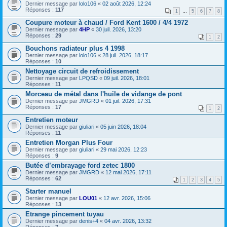
Dernier message par
lolo106
«
02 août 2026, 12:24
Réponses :
117
1
…
5
6
7
8
Coupure moteur à chaud / Ford Kent 1600 / 4/4 1972
Dernier message par
4HP
«
30 juil. 2026, 13:20
Réponses :
29
1
2
Bouchons radiateur plus 4 1998
Dernier message par
lolo106
«
28 juil. 2026, 18:17
Réponses :
10
Nettoyage circuit de refroidissement
Dernier message par
LPQSD
«
09 juil. 2026, 18:01
Réponses :
11
Morceau de métal dans l'huile de vidange de pont
Dernier message par
JMGRD
«
01 juil. 2026, 17:31
Réponses :
17
1
2
Entretien moteur
Dernier message par
giuliari
«
05 juin 2026, 18:04
Réponses :
11
Entretien Morgan Plus Four
Dernier message par
giuliari
«
29 mai 2026, 12:23
Réponses :
9
Butée d’embrayage ford zetec 1800
Dernier message par
JMGRD
«
12 mai 2026, 17:11
Réponses :
62
1
2
3
4
5
Starter manuel
Dernier message par
LOU01
«
12 avr. 2026, 15:06
Réponses :
13
Etrange pincement tuyau
Dernier message par
denis+4
«
04 avr. 2026, 13:32