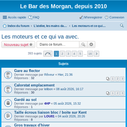
Le Bar des Morgan, depuis 2010
Accès rapide
FAQ
M’enregistrer
Connexion
Index du forum
L'atelier, les mains dans le cambouis.
Les moteurs et ce qui va avec.
ec
Les moteurs et ce qui va avec.
her
Nouveau sujet
ch
er
393 sujets
1
2
3
4
5
…
16
Sujets
Gare au flector
Dernier message par
Rêveur
«
Hier, 21:36
Réponses :
32
1
2
3
Calorstat emplacement
Dernier message par
lelibon
«
08 août 2026, 16:17
Réponses :
30
1
2
3
Gardé au sol
Dernier message par
4HP
«
05 août 2026, 15:32
Réponses :
1
Taille écrous liaison bloc / boite sur Kent
Dernier message par
LOU01
«
04 août 2026, 20:26
Réponses :
8
Gros travaux d'hiver