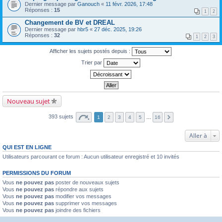
Dernier message par
Ganouch
«
11 févr. 2026, 17:48
Réponses :
15
1
2
Changement de BV et DREAL
Dernier message par
hbr5
«
27 déc. 2025, 19:26
Réponses :
32
1
2
3
Afficher les sujets postés depuis :
Trier par
Nouveau sujet
393 sujets
1
2
3
4
5
…
16
Aller à
QUI EST EN LIGNE
Utilisateurs parcourant ce forum : Aucun utilisateur enregistré et 10 invités
PERMISSIONS DU FORUM
Vous
ne pouvez pas
poster de nouveaux sujets
Vous
ne pouvez pas
répondre aux sujets
Vous
ne pouvez pas
modifier vos messages
Vous
ne pouvez pas
supprimer vos messages
Vous
ne pouvez pas
joindre des fichiers