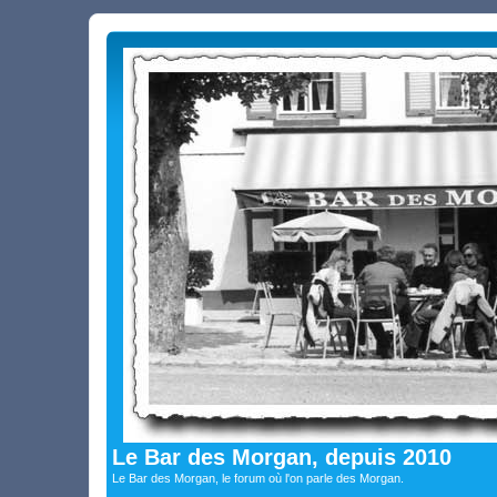
Le Bar des Morgan, depuis 2010
Le Bar des Morgan, le forum où l'on parle des Morgan.