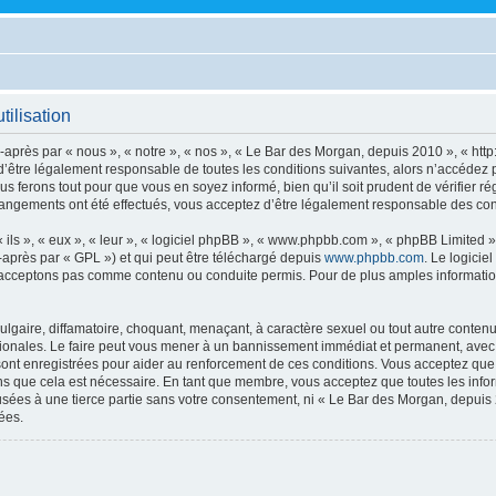
ilisation
après par « nous », « notre », « nos », « Le Bar des Morgan, depuis 2010 », « http
’être légalement responsable de toutes les conditions suivantes, alors n’accédez 
s ferons tout pour que vous en soyez informé, bien qu’il soit prudent de vérifier r
angements ont été effectués, vous acceptez d’être légalement responsable des cond
ls », « eux », « leur », « logiciel phpBB », « www.phpbb.com », « phpBB Limited »,
-après par « GPL ») et qui peut être téléchargé depuis
www.phpbb.com
. Le logicie
acceptons pas comme contenu ou conduite permis. Pour de plus amples informations
lgaire, diffamatoire, choquant, menaçant, à caractère sexuel ou tout autre contenu 
ionales. Le faire peut vous mener à un bannissement immédiat et permanent, avec un
ont enregistrées pour aider au renforcement de ces conditions. Vous acceptez qu
ns que cela est nécessaire. En tant que membre, vous acceptez que toutes les info
usées à une tierce partie sans votre consentement, ni « Le Bar des Morgan, depui
ées.