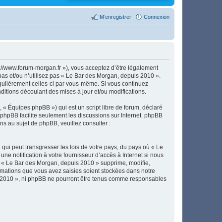
M’enregistrer
Connexion
://www.forum-morgan.fr »), vous acceptez d’être légalement
pas et/ou n’utilisez pas « Le Bar des Morgan, depuis 2010 ».
égulièrement celles-ci par vous-même. Si vous continuez
itions découlant des mises à jour et/ou modifications.
 « Équipes phpBB ») qui est un script libre de forum, déclaré
l phpBB facilite seulement les discussions sur Internet. phpBB
 au sujet de phpBB, veuillez consulter :
qui peut transgresser les lois de votre pays, du pays où « Le
e notification à votre fournisseur d’accès à Internet si nous
e « Le Bar des Morgan, depuis 2010 » supprime, modifie,
rmations que vous avez saisies soient stockées dans notre
s 2010 », ni phpBB ne pourront être tenus comme responsables