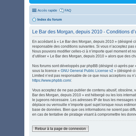
Accès rapide
FAQ
Index du forum
Le Bar des Morgan, depuis 2010 - Conditions d’ut
En accédant à « Le Bar des Morgan, depuis 2010 » (désigné ci-
responsable des conditions suivantes. Si vous n’acceptez pas d
Nous pouvons modifier celles-ci à n’importe quel moment et nou
d’utiliser « Le Bar des Morgan, depuis 2010 » alors que des ch
Nos forums sont développés par phpBB (désigné ci-après par « i
sous la licence «
GNU General Public License v2
» (désigné ci
Limited n’est pas responsable de ce que nous acceptons ou n’
https://www.phpbb.com/
.
Vous acceptez de ne pas publier de contenu abusif, obscène, vu
Bar des Morgan, depuis 2010 » est hébergé ou les lois internat
le jugeons nécessaire. Les adresses IP de tous les messages s
déplace ou verrouille n’importe quel sujet lorsque nous estimo
base de données. Bien que ces informations ne soient pas diff
en cas de tentative de piratage visant à compromettre les donn
Retour à la page de connexion