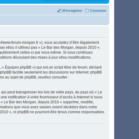
M’enregistrer
Connexion
://www.forum-morgan.fr »), vous acceptez d’être légalement
pas et/ou n’utilisez pas « Le Bar des Morgan, depuis 2010 ».
égulièrement celles-ci par vous-même. Si vous continuez
itions découlant des mises à jour et/ou modifications.
 « Équipes phpBB ») qui est un script libre de forum, déclaré
l phpBB facilite seulement les discussions sur Internet. phpBB
 au sujet de phpBB, veuillez consulter :
qui peut transgresser les lois de votre pays, du pays où « Le
e notification à votre fournisseur d’accès à Internet si nous
e « Le Bar des Morgan, depuis 2010 » supprime, modifie,
rmations que vous avez saisies soient stockées dans notre
s 2010 », ni phpBB ne pourront être tenus comme responsables