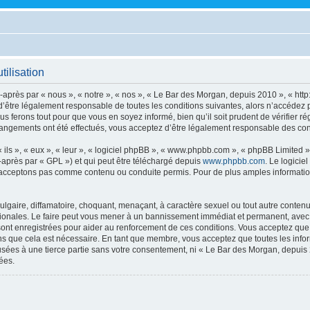
ilisation
après par « nous », « notre », « nos », « Le Bar des Morgan, depuis 2010 », « http
’être légalement responsable de toutes les conditions suivantes, alors n’accédez 
s ferons tout pour que vous en soyez informé, bien qu’il soit prudent de vérifier r
angements ont été effectués, vous acceptez d’être légalement responsable des cond
ls », « eux », « leur », « logiciel phpBB », « www.phpbb.com », « phpBB Limited »,
-après par « GPL ») et qui peut être téléchargé depuis
www.phpbb.com
. Le logicie
acceptons pas comme contenu ou conduite permis. Pour de plus amples informations
lgaire, diffamatoire, choquant, menaçant, à caractère sexuel ou tout autre contenu 
ionales. Le faire peut vous mener à un bannissement immédiat et permanent, avec un
ont enregistrées pour aider au renforcement de ces conditions. Vous acceptez qu
ns que cela est nécessaire. En tant que membre, vous acceptez que toutes les info
usées à une tierce partie sans votre consentement, ni « Le Bar des Morgan, depui
ées.