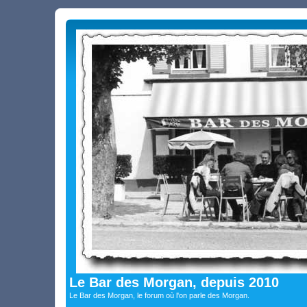
Le Bar des Morgan, depuis 2010
Le Bar des Morgan, le forum où l'on parle des Morgan.