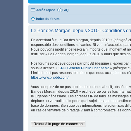
Accès rapide
FAQ
Index du forum
Le Bar des Morgan, depuis 2010 - Conditions d’ut
En accédant à « Le Bar des Morgan, depuis 2010 » (désigné ci-
responsable des conditions suivantes. Si vous n’acceptez pas d
Nous pouvons modifier celles-ci à n’importe quel moment et nou
d’utiliser « Le Bar des Morgan, depuis 2010 » alors que des ch
Nos forums sont développés par phpBB (désigné ci-après par « i
sous la licence «
GNU General Public License v2
» (désigné ci
Limited n’est pas responsable de ce que nous acceptons ou n’
https://www.phpbb.com/
.
Vous acceptez de ne pas publier de contenu abusif, obscène, vu
Bar des Morgan, depuis 2010 » est hébergé ou les lois internat
le jugeons nécessaire. Les adresses IP de tous les messages s
déplace ou verrouille n’importe quel sujet lorsque nous estimo
base de données. Bien que ces informations ne soient pas diff
en cas de tentative de piratage visant à compromettre les donn
Retour à la page de connexion