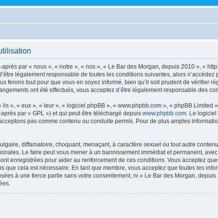
ilisation
après par « nous », « notre », « nos », « Le Bar des Morgan, depuis 2010 », « http
’être légalement responsable de toutes les conditions suivantes, alors n’accédez 
s ferons tout pour que vous en soyez informé, bien qu’il soit prudent de vérifier r
angements ont été effectués, vous acceptez d’être légalement responsable des cond
ls », « eux », « leur », « logiciel phpBB », « www.phpbb.com », « phpBB Limited »,
-après par « GPL ») et qui peut être téléchargé depuis
www.phpbb.com
. Le logicie
acceptons pas comme contenu ou conduite permis. Pour de plus amples informations
lgaire, diffamatoire, choquant, menaçant, à caractère sexuel ou tout autre contenu 
ionales. Le faire peut vous mener à un bannissement immédiat et permanent, avec un
ont enregistrées pour aider au renforcement de ces conditions. Vous acceptez qu
ns que cela est nécessaire. En tant que membre, vous acceptez que toutes les info
usées à une tierce partie sans votre consentement, ni « Le Bar des Morgan, depui
ées.