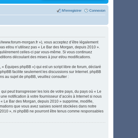
M’enregistrer
Connexion
://www.forum-morgan.fr »), vous acceptez d’être légalement
pas et/ou n’utilisez pas « Le Bar des Morgan, depuis 2010 ».
égulièrement celles-ci par vous-même. Si vous continuez
itions découlant des mises à jour et/ou modifications.
 « Équipes phpBB ») qui est un script libre de forum, déclaré
l phpBB facilite seulement les discussions sur Internet. phpBB
 au sujet de phpBB, veuillez consulter :
qui peut transgresser les lois de votre pays, du pays où « Le
e notification à votre fournisseur d’accès à Internet si nous
e « Le Bar des Morgan, depuis 2010 » supprime, modifie,
rmations que vous avez saisies soient stockées dans notre
s 2010 », ni phpBB ne pourront être tenus comme responsables