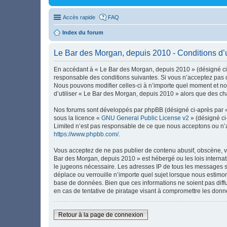
Accès rapide
FAQ
Index du forum
Le Bar des Morgan, depuis 2010 - Conditions d’ut
En accédant à « Le Bar des Morgan, depuis 2010 » (désigné ci-
responsable des conditions suivantes. Si vous n’acceptez pas d
Nous pouvons modifier celles-ci à n’importe quel moment et nou
d’utiliser « Le Bar des Morgan, depuis 2010 » alors que des ch
Nos forums sont développés par phpBB (désigné ci-après par « i
sous la licence «
GNU General Public License v2
» (désigné ci
Limited n’est pas responsable de ce que nous acceptons ou n’
https://www.phpbb.com/
.
Vous acceptez de ne pas publier de contenu abusif, obscène, vu
Bar des Morgan, depuis 2010 » est hébergé ou les lois internat
le jugeons nécessaire. Les adresses IP de tous les messages s
déplace ou verrouille n’importe quel sujet lorsque nous estimo
base de données. Bien que ces informations ne soient pas diff
en cas de tentative de piratage visant à compromettre les donn
Retour à la page de connexion