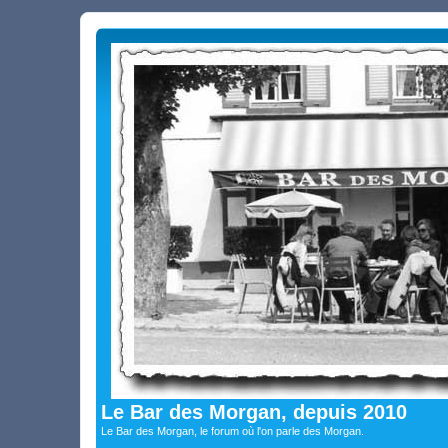
Le Bar des Morgan, depuis 2010
Le Bar des Morgan, le forum où l'on parle des Morgan.