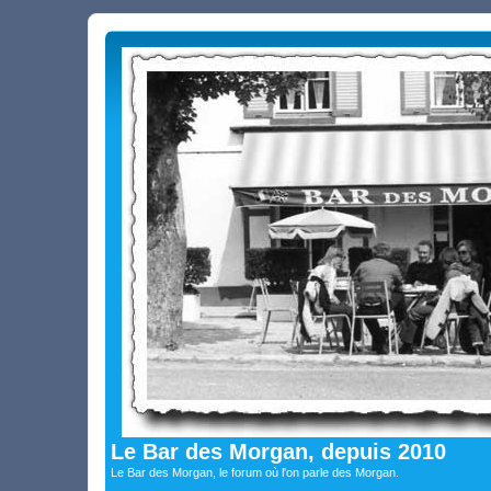
Le Bar des Morgan, depuis 2010
Le Bar des Morgan, le forum où l'on parle des Morgan.