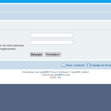
ée via votre panneau
enregistrement.
Nous contacter
L’équipe du foru
Développé par
phpBB
® Forum Software © phpBB Limited
Traduit par
phpBB-fr.com
GZIP: Off