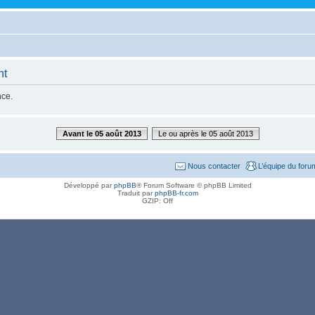
nt
nce.
Avant le 05 août 2013
Le ou après le 05 août 2013
Nous contacter
L’équipe du foru
Développé par
phpBB
® Forum Software © phpBB Limited
Traduit par
phpBB-fr.com
GZIP: Off