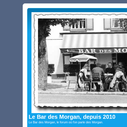
Le Bar des Morgan, depuis 2010
Le Bar des Morgan, le forum où l'on parle des Morgan.