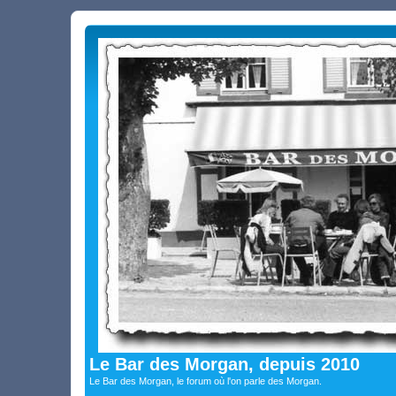
Le Bar des Morgan, depuis 2010
Le Bar des Morgan, le forum où l'on parle des Morgan.