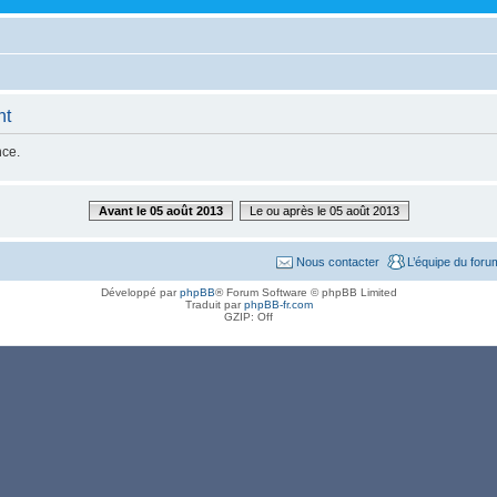
nt
nce.
Avant le 05 août 2013
Le ou après le 05 août 2013
Nous contacter
L’équipe du foru
Développé par
phpBB
® Forum Software © phpBB Limited
Traduit par
phpBB-fr.com
GZIP: Off