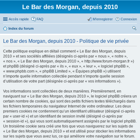
Le Bar des Morgan, depuis 2010
Accès rapide
FAQ
M’enregistrer
Connexion
Index du forum
ec
Le Bar des Morgan, depuis 2010 - Politique de vie privée
her
Cette politique explique en détail comment « Le Bar des Morgan, depuis
ch
2010 » et ses sociétés affiliées (désignés ci-après par « nous », « notre »,
er
« nos », « Le Bar des Morgan, depuis 2010 », « http://www.forum-morgan.fr »)
et phpBB (désigné ci-après par « ils », « eux », « leur », « logiciel phpBB »,
« www.phpbb.com », « phpBB Limited », « Équipes phpBB ») utilisent
n’importe quelle information collectée pendant n’importe quelle session
d’utilisation de votre part (désignée ci-après par « vos informations »).
Vos informations sont collectées de deux manières. Premièrement, en
naviguant sur « Le Bar des Morgan, depuis 2010 », le logiciel phpBB créera un
certain nombre de cookies, qui sont des petits fichiers textes téléchargés dans
les fichiers temporaires du navigateur Internet de votre ordinateur. Les deux
premiers cookies ne contiennent qu’un identifiant utilisateur (désigné ci-après
par « user-id ») et un identifiant de session invité (désigné ci-après par
« session-id »), qui vous sont automatiquement assignés par le logiciel phpBB.
Un troisième cookie sera créé une fois que vous naviguerez sur les sujets de
« Le Bar des Morgan, depuis 2010 » et est utilisé pour stocker les informations
sur les sujets que vous avez lus, ce qui améliore votre navigation sur le forum.