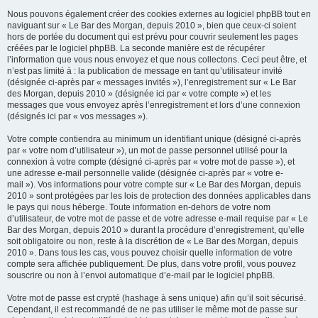
Nous pouvons également créer des cookies externes au logiciel phpBB tout en
naviguant sur « Le Bar des Morgan, depuis 2010 », bien que ceux-ci soient
hors de portée du document qui est prévu pour couvrir seulement les pages
créées par le logiciel phpBB. La seconde manière est de récupérer
l’information que vous nous envoyez et que nous collectons. Ceci peut être, et
n’est pas limité à : la publication de message en tant qu’utilisateur invité
(désignée ci-après par « messages invités »), l’enregistrement sur « Le Bar
des Morgan, depuis 2010 » (désignée ici par « votre compte ») et les
messages que vous envoyez après l’enregistrement et lors d’une connexion
(désignés ici par « vos messages »).
Votre compte contiendra au minimum un identifiant unique (désigné ci-après
par « votre nom d’utilisateur »), un mot de passe personnel utilisé pour la
connexion à votre compte (désigné ci-après par « votre mot de passe »), et
une adresse e-mail personnelle valide (désignée ci-après par « votre e-
mail »). Vos informations pour votre compte sur « Le Bar des Morgan, depuis
2010 » sont protégées par les lois de protection des données applicables dans
le pays qui nous héberge. Toute information en-dehors de votre nom
d’utilisateur, de votre mot de passe et de votre adresse e-mail requise par « Le
Bar des Morgan, depuis 2010 » durant la procédure d’enregistrement, qu’elle
soit obligatoire ou non, reste à la discrétion de « Le Bar des Morgan, depuis
2010 ». Dans tous les cas, vous pouvez choisir quelle information de votre
compte sera affichée publiquement. De plus, dans votre profil, vous pouvez
souscrire ou non à l’envoi automatique d’e-mail par le logiciel phpBB.
Votre mot de passe est crypté (hashage à sens unique) afin qu’il soit sécurisé.
Cependant, il est recommandé de ne pas utiliser le même mot de passe sur