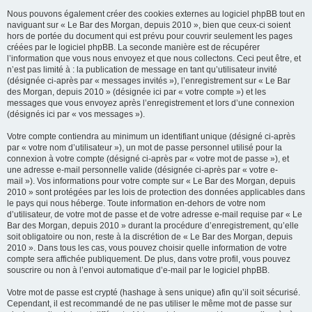
Nous pouvons également créer des cookies externes au logiciel phpBB tout en
naviguant sur « Le Bar des Morgan, depuis 2010 », bien que ceux-ci soient
hors de portée du document qui est prévu pour couvrir seulement les pages
créées par le logiciel phpBB. La seconde manière est de récupérer
l’information que vous nous envoyez et que nous collectons. Ceci peut être, et
n’est pas limité à : la publication de message en tant qu’utilisateur invité
(désignée ci-après par « messages invités »), l’enregistrement sur « Le Bar
des Morgan, depuis 2010 » (désignée ici par « votre compte ») et les
messages que vous envoyez après l’enregistrement et lors d’une connexion
(désignés ici par « vos messages »).
Votre compte contiendra au minimum un identifiant unique (désigné ci-après
par « votre nom d’utilisateur »), un mot de passe personnel utilisé pour la
connexion à votre compte (désigné ci-après par « votre mot de passe »), et
une adresse e-mail personnelle valide (désignée ci-après par « votre e-
mail »). Vos informations pour votre compte sur « Le Bar des Morgan, depuis
2010 » sont protégées par les lois de protection des données applicables dans
le pays qui nous héberge. Toute information en-dehors de votre nom
d’utilisateur, de votre mot de passe et de votre adresse e-mail requise par « Le
Bar des Morgan, depuis 2010 » durant la procédure d’enregistrement, qu’elle
soit obligatoire ou non, reste à la discrétion de « Le Bar des Morgan, depuis
2010 ». Dans tous les cas, vous pouvez choisir quelle information de votre
compte sera affichée publiquement. De plus, dans votre profil, vous pouvez
souscrire ou non à l’envoi automatique d’e-mail par le logiciel phpBB.
Votre mot de passe est crypté (hashage à sens unique) afin qu’il soit sécurisé.
Cependant, il est recommandé de ne pas utiliser le même mot de passe sur