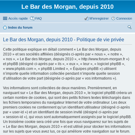
Le Bar des Morgan, depuis 2010
Accès rapide
FAQ
M’enregistrer
Connexion
Index du forum
ec
Le Bar des Morgan, depuis 2010 - Politique de vie privée
her
Cette politique explique en détail comment « Le Bar des Morgan, depuis
ch
2010 » et ses sociétés affiliées (désignés ci-après par « nous », « notre »,
er
« nos », « Le Bar des Morgan, depuis 2010 », « http://www.forum-morgan.fr »)
et phpBB (désigné ci-après par « ils », « eux », « leur », « logiciel phpBB »,
« www.phpbb.com », « phpBB Limited », « Équipes phpBB ») utilisent
n’importe quelle information collectée pendant n’importe quelle session
d’utilisation de votre part (désignée ci-après par « vos informations »).
Vos informations sont collectées de deux manières. Premièrement, en
naviguant sur « Le Bar des Morgan, depuis 2010 », le logiciel phpBB créera un
certain nombre de cookies, qui sont des petits fichiers textes téléchargés dans
les fichiers temporaires du navigateur Internet de votre ordinateur. Les deux
premiers cookies ne contiennent qu’un identifiant utilisateur (désigné ci-après
par « user-id ») et un identifiant de session invité (désigné ci-après par
« session-id »), qui vous sont automatiquement assignés par le logiciel phpBB.
Un troisième cookie sera créé une fois que vous naviguerez sur les sujets de
« Le Bar des Morgan, depuis 2010 » et est utilisé pour stocker les informations
sur les sujets que vous avez lus, ce qui améliore votre navigation sur le forum.