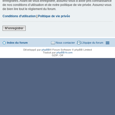
enregistrés. Avant de vous enregistrer, assurez-vous d’avoir pris connaissance
de nos conditions d’utilisation et de notre politique de vie privée. Assurez-vous
de bien lire tout le règlement du forum.
Conditions d’utilisation
|
Politique de vie privée
M’enregistrer
Index du forum
Nous contacter
L’équipe du forum
Développé par
phpBB
® Forum Software © phpBB Limited
Traduit par
phpBB-fr.com
GZIP: Off