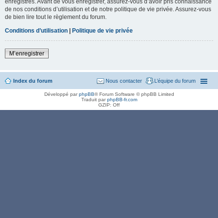
enregistrés. Avant de vous enregistrer, assurez-vous d’avoir pris connaissance
de nos conditions d’utilisation et de notre politique de vie privée. Assurez-vous
de bien lire tout le règlement du forum.
Conditions d’utilisation
|
Politique de vie privée
M’enregistrer
Index du forum
Nous contacter
L’équipe du forum
Développé par
phpBB
® Forum Software © phpBB Limited
Traduit par
phpBB-fr.com
GZIP: Off