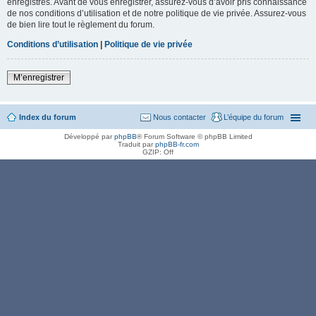
enregistrés. Avant de vous enregistrer, assurez-vous d’avoir pris connaissance
de nos conditions d’utilisation et de notre politique de vie privée. Assurez-vous
de bien lire tout le règlement du forum.
Conditions d’utilisation
|
Politique de vie privée
M’enregistrer
Index du forum
Nous contacter
L’équipe du forum
Développé par
phpBB
® Forum Software © phpBB Limited
Traduit par
phpBB-fr.com
GZIP: Off