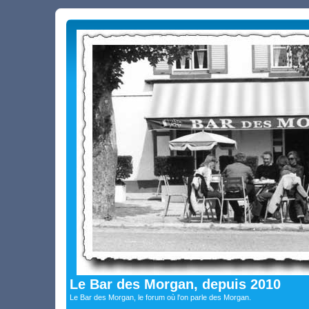
Le Bar des Morgan, depuis 2010
Le Bar des Morgan, le forum où l'on parle des Morgan.