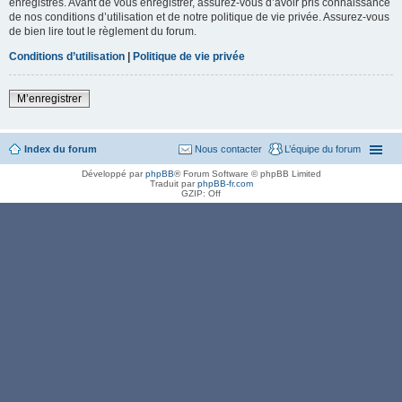
enregistrés. Avant de vous enregistrer, assurez-vous d’avoir pris connaissance
de nos conditions d’utilisation et de notre politique de vie privée. Assurez-vous
de bien lire tout le règlement du forum.
Conditions d’utilisation
|
Politique de vie privée
M’enregistrer
Index du forum
Nous contacter
L’équipe du forum
Développé par
phpBB
® Forum Software © phpBB Limited
Traduit par
phpBB-fr.com
GZIP: Off