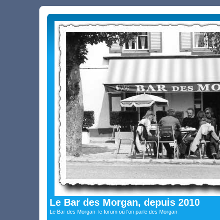
Le Bar des Morgan, depuis 2010
Le Bar des Morgan, le forum où l'on parle des Morgan.