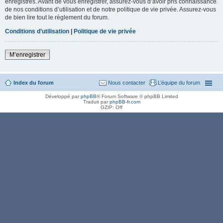
enregistrés. Avant de vous enregistrer, assurez-vous d’avoir pris connaissance
de nos conditions d’utilisation et de notre politique de vie privée. Assurez-vous
de bien lire tout le règlement du forum.
Conditions d’utilisation
|
Politique de vie privée
M’enregistrer
Index du forum
Nous contacter
L’équipe du forum
Développé par
phpBB
® Forum Software © phpBB Limited
Traduit par
phpBB-fr.com
GZIP: Off