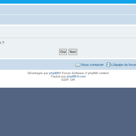
m ?
Nous contacter
L’équipe du foru
Développé par
phpBB
® Forum Software © phpBB Limited
Traduit par
phpBB-fr.com
GZIP: Off