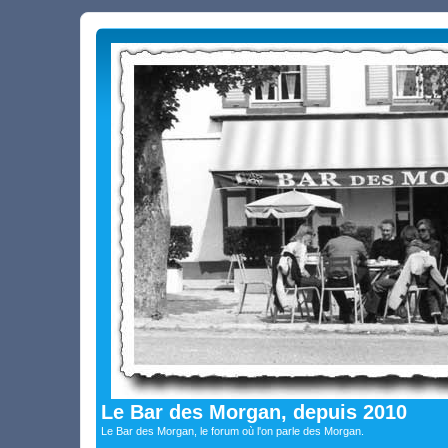
Le Bar des Morgan, depuis 2010
Le Bar des Morgan, le forum où l'on parle des Morgan.