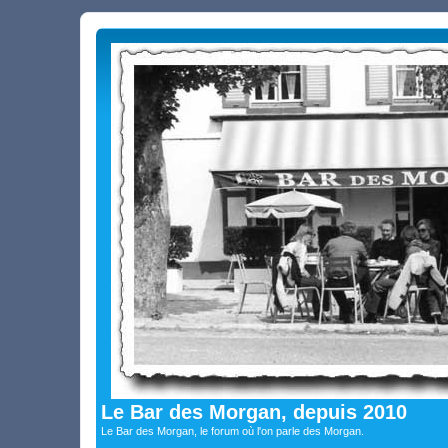
Le Bar des Morgan, depuis 2010
Le Bar des Morgan, le forum où l'on parle des Morgan.