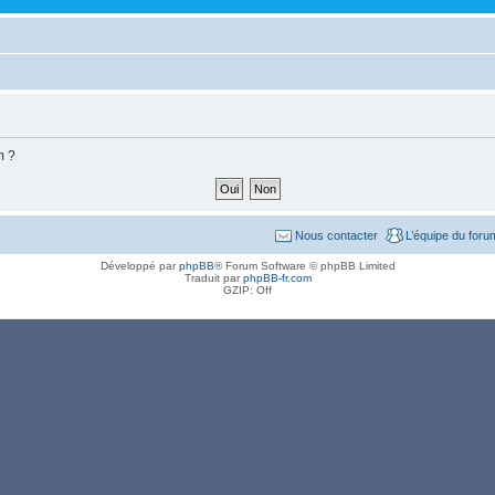
m ?
Nous contacter
L’équipe du foru
Développé par
phpBB
® Forum Software © phpBB Limited
Traduit par
phpBB-fr.com
GZIP: Off