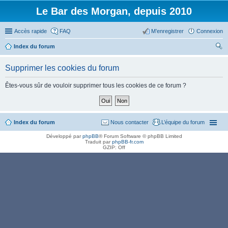
Le Bar des Morgan, depuis 2010
Accès rapide
FAQ
M’enregistrer
Connexion
Index du forum
ec
Supprimer les cookies du forum
her
ch
Êtes-vous sûr de vouloir supprimer tous les cookies de ce forum ?
er
Index du forum
Nous contacter
L’équipe du forum
Développé par
phpBB
® Forum Software © phpBB Limited
Traduit par
phpBB-fr.com
GZIP: Off