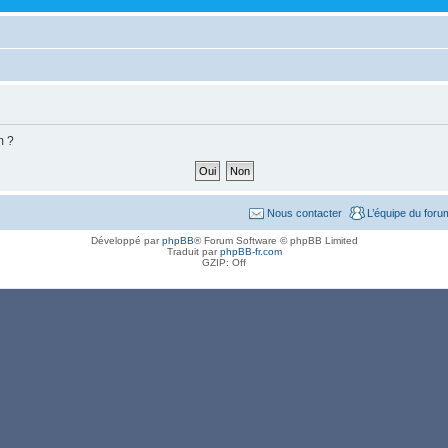
m ?
Nous contacter
L’équipe du foru
Développé par
phpBB
® Forum Software © phpBB Limited
Traduit par
phpBB-fr.com
GZIP: Off