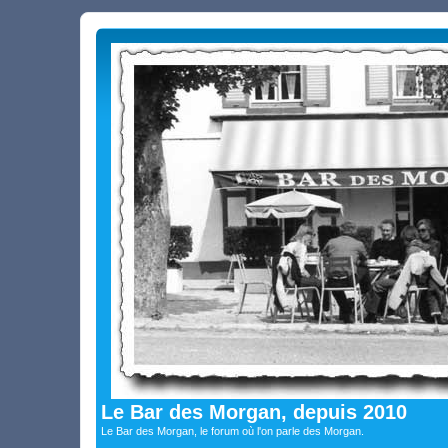
Le Bar des Morgan, depuis 2010
Le Bar des Morgan, le forum où l'on parle des Morgan.