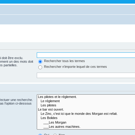
 doit être exclu.
Rechercher tous les termes
ement un des mots doit
s partielles.
Rechercher n’importe lequel de ces termes
fectuer une recherche.
s l’option ci-dessous
Oui
Non