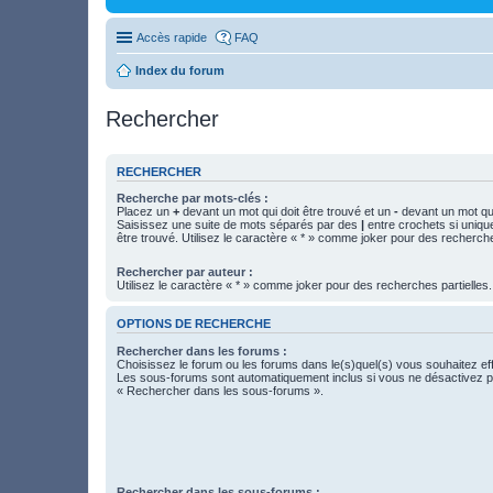
Accès rapide
FAQ
Index du forum
Rechercher
RECHERCHER
Recherche par mots-clés :
Placez un
+
devant un mot qui doit être trouvé et un
-
devant un mot qui
Saisissez une suite de mots séparés par des
|
entre crochets si uniqu
être trouvé. Utilisez le caractère « * » comme joker pour des recherche
Rechercher par auteur :
Utilisez le caractère « * » comme joker pour des recherches partielles.
OPTIONS DE RECHERCHE
Rechercher dans les forums :
Choisissez le forum ou les forums dans le(s)quel(s) vous souhaitez ef
Les sous-forums sont automatiquement inclus si vous ne désactivez pa
« Rechercher dans les sous-forums ».
Rechercher dans les sous-forums :