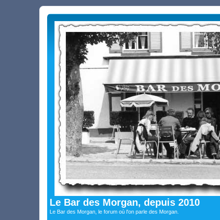
Le Bar des Morgan, depuis 2010
Le Bar des Morgan, le forum où l'on parle des Morgan.