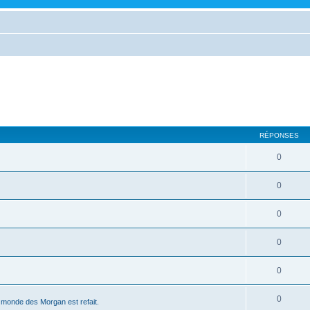
RÉPONSES
0
0
0
0
0
0
le monde des Morgan est refait.