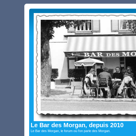
Le Bar des Morgan, depuis 2010
Le Bar des Morgan, le forum où l'on parle des Morgan.