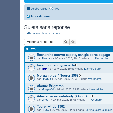
Accès rapide
FAQ
Index du forum
Sujets sans réponse
Aller à la recherche avancée
SUJETS
Recherche couvre capote, sangle porte bagage
par
Thiebaut
» 05 mars 2026, 19:10 » dans
___Recherche
Insertion lien hypertexte
F
par
4HP
» 17 janv. 2026, 19:51 » dans
L'arrière salle
i
c
Morgan plus 4 Tourer 1962
h
F
par
LPQSD
» 06 déc. 2025, 22:36 » dans
Vos photos
i
i
e
c
Alarme Brigmton
r
h
(
par
Morgan60
» 02 juil. 2025, 13:11 » dans
L'électricité.
i
s
e
)
Ailes arrières widebody (+4 ou +8)
r
j
F
(
par
VinceT
» 27 mai 2025, 15:03 » dans
___A vendre
o
i
s
i
c
)
Tourer +4 de 1962
n
h
j
par
PLUC
» 26 mai 2025, 11:50 » dans
Le Zinc, c'est ici que 
t
i
o