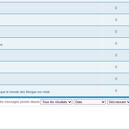
0
0
0
0
es
0
0
0
0
ci que le monde des Morgan est refait.
r les messages postés depuis