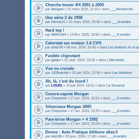
(
e
i
s
Cherche tourer 4/4 2001 à 2005
r
n
)
(
par
Morgam
» 31 mars 2025, 22:10 » dans
___Recherche
t
s
(
)
s
Une série 2 de 1958
j
)
par
HerveLG
» 21 mars 2025, 18:38 » dans
___A vendre
o
i
Hard top !
n
par
M0RGAN
» 13 févr. 2025, 18:50 » dans
___A vendre
t
(
s
Calorstat sur moteur 1.6 CVH
)
par
enter34
» 06 nov. 2024, 16:43 » dans
Les moteurs et ce qu
Fusible clignotant
par
giuliari
» 21 sept. 2024, 18:29 » dans
L'électricité.
Vue ou croisée
par
1429michel
» 25 juin 2024, 23:06 » dans
Les Histoires
Ah, là, c'est du lourd !
par
LOU01
» 10 juin 2024, 19:41 » dans
La Terrasse
Couvre-capote Morgan
par
Cheyenne
» 17 avr. 2024, 18:51 » dans
___A vendre
Silencieux Morgan 2005
par
Cheyenne
» 17 avr. 2024, 18:33 » dans
___A vendre
Pare-brise Morgan + 4 1992
par
Cheyenne
» 17 avr. 2024, 18:29 » dans
___A vendre
Donne : Auto Pratique éditions atlas
F
par
lolo106
» 03 janv. 2024, 17:48 » dans
___A vendre