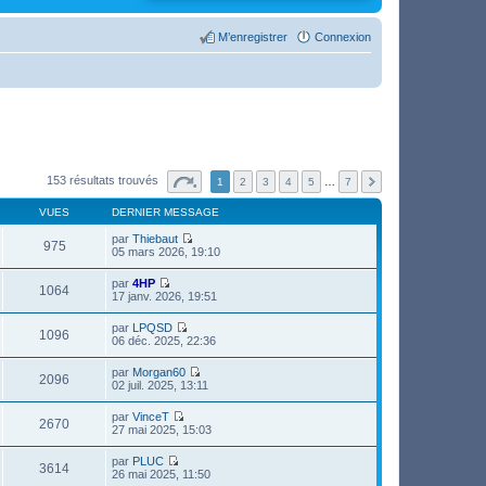
M’enregistrer
Connexion
153 résultats trouvés
1
2
3
4
5
…
7
VUES
DERNIER MESSAGE
par
Thiebaut
975
V
05 mars 2026, 19:10
o
i
par
4HP
r
1064
V
17 janv. 2026, 19:51
l
o
e
i
par
LPQSD
d
r
1096
V
06 déc. 2025, 22:36
e
l
o
r
e
i
n
par
Morgan60
d
r
2096
i
V
02 juil. 2025, 13:11
e
l
e
o
r
e
r
i
n
par
VinceT
d
m
r
2670
i
V
27 mai 2025, 15:03
e
e
l
e
o
r
s
e
r
i
n
s
par
PLUC
d
m
r
3614
i
a
V
26 mai 2025, 11:50
e
e
l
e
g
o