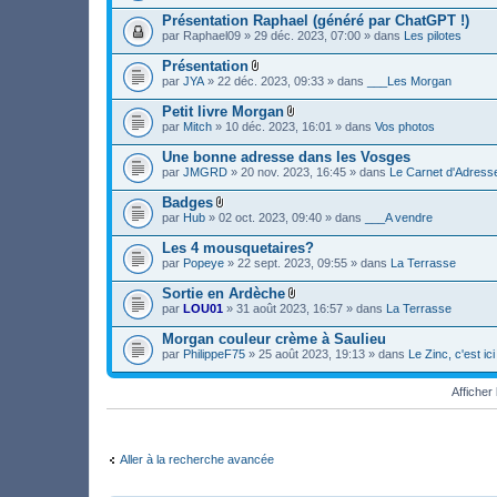
i
c
Présentation Raphael (généré par ChatGPT !)
h
par
Raphael09
» 29 déc. 2023, 07:00 » dans
Les pilotes
i
e
Présentation
r
F
(
par
JYA
» 22 déc. 2023, 09:33 » dans
___Les Morgan
i
s
c
)
Petit livre Morgan
h
j
F
par
Mitch
» 10 déc. 2023, 16:01 » dans
Vos photos
i
o
i
e
i
c
Une bonne adresse dans les Vosges
r
n
h
(
par
JMGRD
» 20 nov. 2023, 16:45 » dans
Le Carnet d'Adress
t
i
s
(
e
)
s
Badges
r
j
)
F
(
par
Hub
» 02 oct. 2023, 09:40 » dans
___A vendre
o
i
s
i
c
)
Les 4 mousquetaires?
n
h
j
par
Popeye
» 22 sept. 2023, 09:55 » dans
La Terrasse
t
i
o
(
e
i
s
Sortie en Ardèche
r
n
)
F
(
par
LOU01
» 31 août 2023, 16:57 » dans
La Terrasse
t
i
s
(
c
)
s
Morgan couleur crème à Saulieu
h
j
)
par
PhilippeF75
» 25 août 2023, 19:13 » dans
Le Zinc, c'est i
i
o
e
i
r
n
Affiche
(
t
s
(
)
s
j
)
o
Aller à la recherche avancée
i
n
t