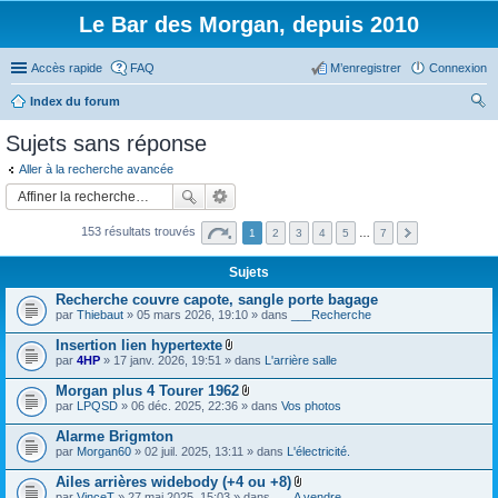
Le Bar des Morgan, depuis 2010
Accès rapide
FAQ
M’enregistrer
Connexion
Index du forum
ec
Sujets sans réponse
her
Aller à la recherche avancée
ch
er
153 résultats trouvés
1
2
3
4
5
…
7
Sujets
Recherche couvre capote, sangle porte bagage
par
Thiebaut
» 05 mars 2026, 19:10 » dans
___Recherche
Insertion lien hypertexte
F
par
4HP
» 17 janv. 2026, 19:51 » dans
L'arrière salle
i
c
Morgan plus 4 Tourer 1962
h
F
par
LPQSD
» 06 déc. 2025, 22:36 » dans
Vos photos
i
i
e
c
Alarme Brigmton
r
h
(
par
Morgan60
» 02 juil. 2025, 13:11 » dans
L'électricité.
i
s
e
)
Ailes arrières widebody (+4 ou +8)
r
j
F
(
par
VinceT
» 27 mai 2025, 15:03 » dans
___A vendre