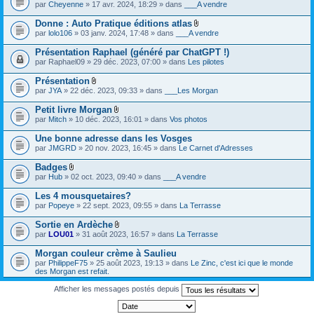
par
Cheyenne
» 17 avr. 2024, 18:29 » dans
___A vendre
Donne : Auto Pratique éditions atlas
F
par
lolo106
» 03 janv. 2024, 17:48 » dans
___A vendre
i
c
Présentation Raphael (généré par ChatGPT !)
h
par
Raphael09
» 29 déc. 2023, 07:00 » dans
Les pilotes
i
e
Présentation
r
F
(
par
JYA
» 22 déc. 2023, 09:33 » dans
___Les Morgan
i
s
c
)
Petit livre Morgan
h
j
F
par
Mitch
» 10 déc. 2023, 16:01 » dans
Vos photos
i
o
i
e
i
c
Une bonne adresse dans les Vosges
r
n
h
(
par
JMGRD
» 20 nov. 2023, 16:45 » dans
Le Carnet d'Adresses
t
i
s
(
e
)
s
Badges
r
j
)
F
(
par
Hub
» 02 oct. 2023, 09:40 » dans
___A vendre
o
i
s
i
c
)
Les 4 mousquetaires?
n
h
j
par
Popeye
» 22 sept. 2023, 09:55 » dans
La Terrasse
t
i
o
(
e
i
s
Sortie en Ardèche
r
n
)
F
(
par
LOU01
» 31 août 2023, 16:57 » dans
La Terrasse
t
i
s
(
c
)
s
Morgan couleur crème à Saulieu
h
j
)
par
PhilippeF75
» 25 août 2023, 19:13 » dans
Le Zinc, c'est ici que le monde
i
o
des Morgan est refait.
e
i
r
n
Afficher les messages postés depuis
(
t
s
(
)
s