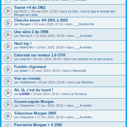
o
i
s
i
c
)
Tourer +4 de 1962
n
h
j
par
PLUC
» 26 mai 2025, 11:50 » dans
Le Zinc, c'est ici que le monde des
t
i
o
Morgan est refait.
(
e
i
s
r
Cherche tourer 4/4 2001 à 2005
n
)
(
t
par
Morgam
» 31 mars 2025, 22:10 » dans
___Recherche
s
(
)
s
Une série 2 de 1958
j
)
par
HerveLG
» 21 mars 2025, 18:38 » dans
___A vendre
o
i
Hard top !
n
t
par
M0RGAN
» 13 févr. 2025, 18:50 » dans
___A vendre
(
s
Calorstat sur moteur 1.6 CVH
)
par
enter34
» 06 nov. 2024, 16:43 » dans
Les moteurs et ce qui va avec.
Fusible clignotant
par
giuliari
» 21 sept. 2024, 18:29 » dans
L'électricité.
Vue ou croisée
par
1429michel
» 25 juin 2024, 23:06 » dans
Les Histoires
Ah, là, c'est du lourd !
par
LOU01
» 10 juin 2024, 19:41 » dans
La Terrasse
Couvre-capote Morgan
par
Cheyenne
» 17 avr. 2024, 18:51 » dans
___A vendre
Silencieux Morgan 2005
par
Cheyenne
» 17 avr. 2024, 18:33 » dans
___A vendre
Pare-brise Morgan + 4 1992