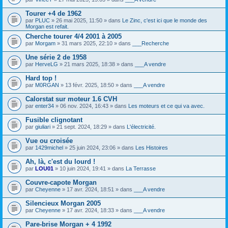
o
i
s
i
c
)
Tourer +4 de 1962
n
h
j
par
PLUC
» 26 mai 2025, 11:50 » dans
Le Zinc, c'est ici que le monde des
t
i
o
Morgan est refait.
(
e
i
s
r
Cherche tourer 4/4 2001 à 2005
n
)
(
t
par
Morgam
» 31 mars 2025, 22:10 » dans
___Recherche
s
(
)
s
Une série 2 de 1958
j
)
par
HerveLG
» 21 mars 2025, 18:38 » dans
___A vendre
o
i
Hard top !
n
t
par
M0RGAN
» 13 févr. 2025, 18:50 » dans
___A vendre
(
s
Calorstat sur moteur 1.6 CVH
)
par
enter34
» 06 nov. 2024, 16:43 » dans
Les moteurs et ce qui va avec.
Fusible clignotant
par
giuliari
» 21 sept. 2024, 18:29 » dans
L'électricité.
Vue ou croisée
par
1429michel
» 25 juin 2024, 23:06 » dans
Les Histoires
Ah, là, c'est du lourd !
par
LOU01
» 10 juin 2024, 19:41 » dans
La Terrasse
Couvre-capote Morgan
par
Cheyenne
» 17 avr. 2024, 18:51 » dans
___A vendre
Silencieux Morgan 2005
par
Cheyenne
» 17 avr. 2024, 18:33 » dans
___A vendre
Pare-brise Morgan + 4 1992