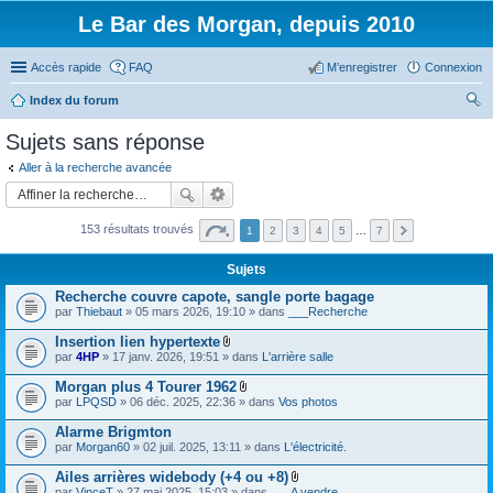
Le Bar des Morgan, depuis 2010
Accès rapide
FAQ
M’enregistrer
Connexion
Index du forum
ec
Sujets sans réponse
her
Aller à la recherche avancée
ch
er
153 résultats trouvés
1
2
3
4
5
…
7
Sujets
Recherche couvre capote, sangle porte bagage
par
Thiebaut
» 05 mars 2026, 19:10 » dans
___Recherche
Insertion lien hypertexte
F
par
4HP
» 17 janv. 2026, 19:51 » dans
L'arrière salle
i
c
Morgan plus 4 Tourer 1962
h
F
par
LPQSD
» 06 déc. 2025, 22:36 » dans
Vos photos
i
i
e
c
Alarme Brigmton
r
h
(
par
Morgan60
» 02 juil. 2025, 13:11 » dans
L'électricité.
i
s
e
)
Ailes arrières widebody (+4 ou +8)
r
j
F
(
par
VinceT
» 27 mai 2025, 15:03 » dans
___A vendre