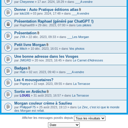
par
Cheyenne
» 17 avr. 2024, 18:29 » dans
___A vendre
Donne : Auto Pratique éditions atlas
F
par
lolo106
» 03 janv. 2024, 17:48 » dans
___A vendre
i
c
Présentation Raphael (généré par ChatGPT !)
h
par
Raphael09
» 29 déc. 2023, 07:00 » dans
Les pilotes
i
e
Présentation
r
F
(
par
JYA
» 22 déc. 2023, 09:33 » dans
___Les Morgan
i
s
c
)
Petit livre Morgan
h
j
F
par
Mitch
» 10 déc. 2023, 16:01 » dans
Vos photos
i
o
i
e
i
c
Une bonne adresse dans les Vosges
r
n
h
(
par
JMGRD
» 20 nov. 2023, 16:45 » dans
Le Carnet d'Adresses
t
i
s
(
e
)
s
Badges
r
j
)
F
(
par
Hub
» 02 oct. 2023, 09:40 » dans
___A vendre
o
i
s
i
c
)
Les 4 mousquetaires?
n
h
j
par
Popeye
» 22 sept. 2023, 09:55 » dans
La Terrasse
t
i
o
(
e
i
s
Sortie en Ardèche
r
n
)
F
(
par
LOU01
» 31 août 2023, 16:57 » dans
La Terrasse
t
i
s
(
c
)
s
Morgan couleur crème à Saulieu
h
j
)
par
PhilippeF75
» 25 août 2023, 19:13 » dans
Le Zinc, c'est ici que le monde
i
o
des Morgan est refait.
e
i
r
n
Afficher les messages postés depuis
(
t
s
(
)
s