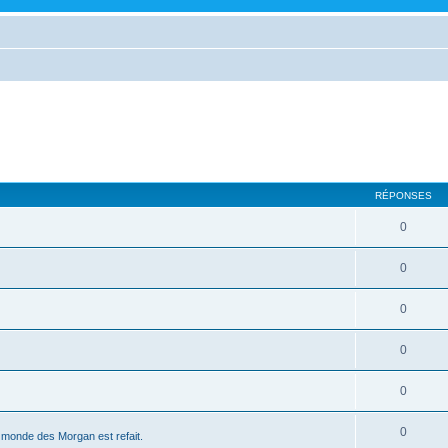
RÉPONSES
0
0
0
0
0
0
le monde des Morgan est refait.