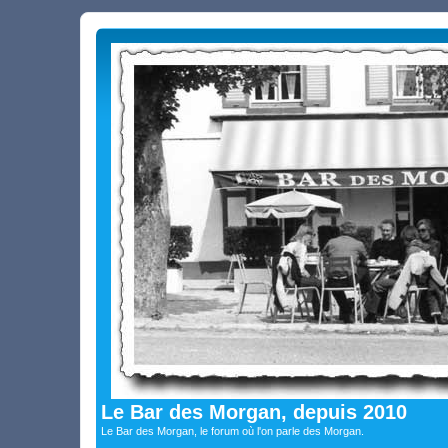
Le Bar des Morgan, depuis 2010
Le Bar des Morgan, le forum où l'on parle des Morgan.