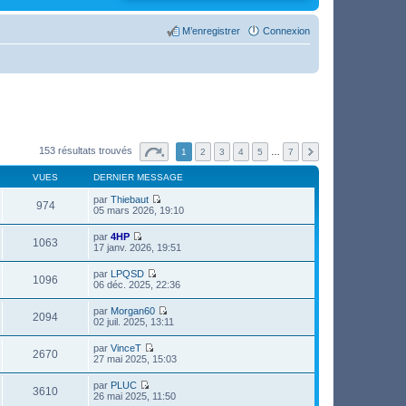
M’enregistrer
Connexion
153 résultats trouvés
1
2
3
4
5
…
7
VUES
DERNIER MESSAGE
par
Thiebaut
974
V
05 mars 2026, 19:10
o
i
par
4HP
r
1063
V
17 janv. 2026, 19:51
l
o
e
i
par
LPQSD
d
r
1096
V
06 déc. 2025, 22:36
e
l
o
r
e
i
n
par
Morgan60
d
r
2094
i
V
02 juil. 2025, 13:11
e
l
e
o
r
e
r
i
n
par
VinceT
d
m
r
2670
i
V
27 mai 2025, 15:03
e
e
l
e
o
r
s
e
r
i
n
s
par
PLUC
d
m
r
3610
i
a
V
26 mai 2025, 11:50
e
e
l
e
g
o