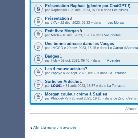
i
c
Présentation Raphael (généré par ChatGPT !)
h
par
Raphael09
» 29 déc. 2023, 07:00 » dans
Les pilotes
i
e
Présentation
r
F
(
par
JYA
» 22 déc. 2023, 09:33 » dans
___Les Morgan
i
s
c
)
Petit livre Morgan
h
j
F
par
Mitch
» 10 déc. 2023, 16:01 » dans
Vos photos
i
o
i
e
i
c
Une bonne adresse dans les Vosges
r
n
h
(
par
JMGRD
» 20 nov. 2023, 16:45 » dans
Le Carnet d'Adress
t
i
s
(
e
)
s
Badges
r
j
)
F
(
par
Hub
» 02 oct. 2023, 09:40 » dans
___A vendre
o
i
s
i
c
)
Les 4 mousquetaires?
n
h
j
par
Popeye
» 22 sept. 2023, 09:55 » dans
La Terrasse
t
i
o
(
e
i
s
Sortie en Ardèche
r
n
)
F
(
par
LOU01
» 31 août 2023, 16:57 » dans
La Terrasse
t
i
s
(
c
)
s
Morgan couleur crème à Saulieu
h
j
)
par
PhilippeF75
» 25 août 2023, 19:13 » dans
Le Zinc, c'est i
i
o
e
i
r
n
Affiche
(
t
s
(
)
s
j
)
o
Aller à la recherche avancée
i
n
t