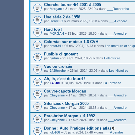
(
e
i
s
Cherche tourer 4/4 2001 à 2005
r
n
)
(
par
Morgam
» 31 mars 2025, 22:10 » dans
___Recherche
t
s
(
)
s
Une série 2 de 1958
j
)
par
HerveLG
» 21 mars 2025, 18:38 » dans
___A vendre
o
i
Hard top !
n
par
M0RGAN
» 13 févr. 2025, 18:50 » dans
___A vendre
t
(
s
Calorstat sur moteur 1.6 CVH
)
par
enter34
» 06 nov. 2024, 16:43 » dans
Les moteurs et ce qu
Fusible clignotant
par
giuliari
» 21 sept. 2024, 18:29 » dans
L'électricité.
Vue ou croisée
par
1429michel
» 25 juin 2024, 23:06 » dans
Les Histoires
Ah, là, c'est du lourd !
par
LOU01
» 10 juin 2024, 19:41 » dans
La Terrasse
Couvre-capote Morgan
par
Cheyenne
» 17 avr. 2024, 18:51 » dans
___A vendre
Silencieux Morgan 2005
par
Cheyenne
» 17 avr. 2024, 18:33 » dans
___A vendre
Pare-brise Morgan + 4 1992
par
Cheyenne
» 17 avr. 2024, 18:29 » dans
___A vendre
Donne : Auto Pratique éditions atlas
F
par
lolo106
» 03 janv. 2024, 17:48 » dans
___A vendre