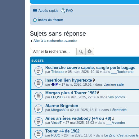
Accès rapide
FAQ
Index du forum
Sujets sans réponse
Aller à la recherche avancée
SUJETS
Recherche couvre capote, sangle porte bagage
par
Thiebaut
» 05 mars 2026, 19:10 » dans
___Recherche
Insertion lien hypertexte
F
par
4HP
» 17 janv. 2026, 19:51 » dans
L'arrière salle
i
c
Morgan plus 4 Tourer 1962
h
F
par
LPQSD
» 06 déc. 2025, 22:36 » dans
Vos photos
i
i
e
c
Alarme Brigmton
r
h
(
par
Morgan60
» 02 juil. 2025, 13:11 » dans
L'électricité.
i
s
e
)
Ailes arrières widebody (+4 ou +8)
r
j
F
(
par
VinceT
» 27 mai 2025, 15:03 » dans
___A vendre
o
i
s
i
c
)
Tourer +4 de 1962
n
h
j
par
PLUC
» 26 mai 2025, 11:50 » dans
Le Zinc, c'est ici que 
t
i
o