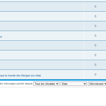
0
0
0
0
es
0
0
0
0
ci que le monde des Morgan est refait.
r les messages postés depuis