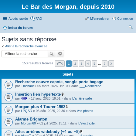
Le Bar des Morgan, depuis 2010
Accès rapide
FAQ
M’enregistrer
Connexion
Index du forum
ec
Sujets sans réponse
her
Aller à la recherche avancée
ch
er
153 résultats trouvés
1
2
3
4
5
…
7
Sujets
Recherche couvre capote, sangle porte bagage
par
Thiebaut
» 05 mars 2026, 19:10 » dans
___Recherche
Insertion lien hypertexte
F
par
4HP
» 17 janv. 2026, 19:51 » dans
L'arrière salle
i
c
Morgan plus 4 Tourer 1962
h
F
par
LPQSD
» 06 déc. 2025, 22:36 » dans
Vos photos
i
i
e
c
Alarme Brigmton
r
h
(
par
Morgan60
» 02 juil. 2025, 13:11 » dans
L'électricité.
i
s
e
)
Ailes arrières widebody (+4 ou +8)
r
j
F
(
par
VinceT
» 27 mai 2025, 15:03 » dans
___A vendre