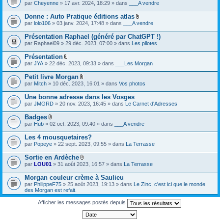
par
Cheyenne
» 17 avr. 2024, 18:29 » dans
___A vendre
Donne : Auto Pratique éditions atlas
F
par
lolo106
» 03 janv. 2024, 17:48 » dans
___A vendre
i
c
Présentation Raphael (généré par ChatGPT !)
h
par
Raphael09
» 29 déc. 2023, 07:00 » dans
Les pilotes
i
e
Présentation
r
F
(
par
JYA
» 22 déc. 2023, 09:33 » dans
___Les Morgan
i
s
c
)
Petit livre Morgan
h
j
F
par
Mitch
» 10 déc. 2023, 16:01 » dans
Vos photos
i
o
i
e
i
c
Une bonne adresse dans les Vosges
r
n
h
(
par
JMGRD
» 20 nov. 2023, 16:45 » dans
Le Carnet d'Adresses
t
i
s
(
e
)
s
Badges
r
j
)
F
(
par
Hub
» 02 oct. 2023, 09:40 » dans
___A vendre
o
i
s
i
c
)
Les 4 mousquetaires?
n
h
j
par
Popeye
» 22 sept. 2023, 09:55 » dans
La Terrasse
t
i
o
(
e
i
s
Sortie en Ardèche
r
n
)
F
(
par
LOU01
» 31 août 2023, 16:57 » dans
La Terrasse
t
i
s
(
c
)
s
Morgan couleur crème à Saulieu
h
j
)
par
PhilippeF75
» 25 août 2023, 19:13 » dans
Le Zinc, c'est ici que le monde
i
o
des Morgan est refait.
e
i
r
n
Afficher les messages postés depuis
(
t
s
(
)
s