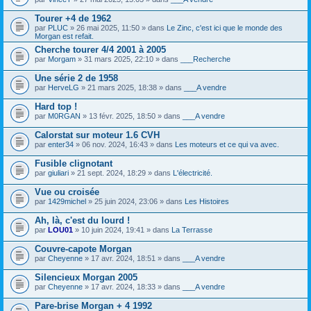
o
i
s
i
c
)
Tourer +4 de 1962
n
h
j
par
PLUC
» 26 mai 2025, 11:50 » dans
Le Zinc, c'est ici que le monde des
t
i
o
Morgan est refait.
(
e
i
s
r
Cherche tourer 4/4 2001 à 2005
n
)
(
t
par
Morgam
» 31 mars 2025, 22:10 » dans
___Recherche
s
(
)
s
Une série 2 de 1958
j
)
par
HerveLG
» 21 mars 2025, 18:38 » dans
___A vendre
o
i
Hard top !
n
t
par
M0RGAN
» 13 févr. 2025, 18:50 » dans
___A vendre
(
s
Calorstat sur moteur 1.6 CVH
)
par
enter34
» 06 nov. 2024, 16:43 » dans
Les moteurs et ce qui va avec.
Fusible clignotant
par
giuliari
» 21 sept. 2024, 18:29 » dans
L'électricité.
Vue ou croisée
par
1429michel
» 25 juin 2024, 23:06 » dans
Les Histoires
Ah, là, c'est du lourd !
par
LOU01
» 10 juin 2024, 19:41 » dans
La Terrasse
Couvre-capote Morgan
par
Cheyenne
» 17 avr. 2024, 18:51 » dans
___A vendre
Silencieux Morgan 2005
par
Cheyenne
» 17 avr. 2024, 18:33 » dans
___A vendre
Pare-brise Morgan + 4 1992