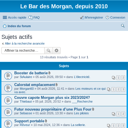
Le Bar des Morgan, depuis 2010
Accès rapide
FAQ
M’enregistrer
Connexion
Index du forum
ec
Sujets actifs
her
Aller à la recherche avancée
ch
er
13 résultats trouvés • Page
1
sur
1
Sujets
Booster de batterie
F
par
StAulaire
» 05 août 2026, 09:50 » dans
L'électricité.
1
2
i
c
Calorstat emplacement
h
F
par
Morgan60
» 04 août 2026, 11:41 » dans
Les moteurs et ce qui
i
1
2
3
i
va avec.
e
c
r
Couvre capote Morgan plus six 2023/2024?
h
(
par
Thiebaut
» 05 juil. 2026, 20:52 » dans
i
___Recherche
s
e
)
r
Futur nouveau propriétaire d’une Plus Four
j
(
F
par
Sebasse
» 01 août 2026, 13:30 » dans
Les pilotes
o
1
2
s
i
i
)
c
Support portable
n
j
h
F
t
par
Rêveur
» 10 mai 2024, 12:36 » dans
La sellerie.
o
i
1
2
3
i
(