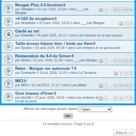
i
e
c
s
Morgan Plus 4-2 bicolore
n
r
h
)
t
F
(
par
StAulaire
» 07 oct. 2025, 23:54 » dans
___Les
i
1
…
26
27
28
29
(
i
s
Morgan
e
s
c
)
r
+4 GDI de nicephore
)
h
j
(
F
par
nicephore
» 25 mars 2026, 14:02 » dans
i
___Les Morgan
o
1
2
s
i
e
i
)
c
r
Gardé au sol
n
j
h
(
t
par
Deletoile
» 05 août 2026, 15:12 » dans
Les moteurs et ce qui va avec.
o
i
s
(
i
e
)
s
Taille écrous liaison bloc / boite sur Kent
n
r
j
)
t
F
(
par
Epsilon
» 03 août 2026, 09:39 » dans
Les moteurs et ce qui va avec.
o
(
i
s
i
s
c
)
Restauration du 4-4 de Simon
n
)
h
j
t
F
par
Simon
» 11 nov. 2018, 21:04 » dans
___Les Morgan
i
1
…
50
51
52
53
o
(
i
e
i
s
c
Retex : Morgan sur autoroute ?
r
n
)
h
F
(
par
Grenache
» 18 juil. 2026, 15:24 » dans
La Terrasse
t
i
1
2
3
i
s
(
e
c
)
s
MK3
r
h
j
)
F
(
par
MK3
» 31 mai 2021, 17:17 » dans
Les pilotes
i
1
…
34
35
36
37
o
i
s
e
i
c
)
Gros travaux d'hiver
r
n
h
j
F
(
par
lolo106
» 31 janv. 2026, 16:04 » dans
Les moteurs et
t
i
1
…
5
6
7
8
o
i
s
ce qui va avec.
(
e
i
c
)
s
r
n
h
j
)
Afficher les messages postés depuis
(
t
i
o
s
(
e
i
)
s
r
n
j
)
(
t
13 résultats trouvés • Page
1
sur
1
o
s
(
i
)
s
n
Aller à
j
)
t