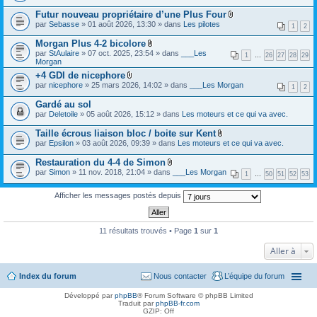
e
i
s
)
r
Futur nouveau propriétaire d’une Plus Four
n
)
j
(
t
F
par
Sebasse
» 01 août 2026, 13:30 » dans
Les pilotes
o
1
2
s
(
i
i
)
s
c
Morgan Plus 4-2 bicolore
n
j
)
h
t
F
par
StAulaire
» 07 oct. 2025, 23:54 » dans
___Les
o
i
1
…
26
27
28
29
(
i
Morgan
i
e
s
c
n
r
+4 GDI de nicephore
)
h
t
(
F
par
nicephore
» 25 mars 2026, 14:02 » dans
i
___Les Morgan
1
2
(
s
i
e
s
)
c
r
Gardé au sol
)
j
h
(
par
Deletoile
» 05 août 2026, 15:12 » dans
Les moteurs et ce qui va avec.
o
i
s
i
e
)
Taille écrous liaison bloc / boite sur Kent
n
r
j
F
t
(
par
Epsilon
» 03 août 2026, 09:39 » dans
Les moteurs et ce qui va avec.
o
i
(
s
i
c
s
)
Restauration du 4-4 de Simon
n
h
)
j
t
F
par
Simon
» 11 nov. 2018, 21:04 » dans
___Les Morgan
i
1
…
50
51
52
53
o
(
i
e
i
s
c
r
n
)
h
Afficher les messages postés depuis
(
t
i
s
(
e
)
s
r
j
)
(
11 résultats trouvés • Page
1
sur
1
o
s
i
)
Aller à
n
j
t
o
(
i
Index du forum
Nous contacter
L’équipe du forum
s
n
)
t
Développé par
phpBB
® Forum Software © phpBB Limited
(
Traduit par
phpBB-fr.com
s
GZIP: Off
)