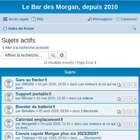
Le Bar des Morgan, depuis 2010
Accès rapide
FAQ
M’enregistrer
Connexion
Index du forum
ec
Sujets actifs
her
Aller à la recherche avancée
ch
er
11 résultats trouvés • Page
1
sur
1
Sujets
Gare au flector
F
par
JMGRD
» 02 juin 2020, 16:55 » dans
Les moteurs et ce qui va
1
2
3
i
avec.
c
Support portable
h
F
par
Rêveur
» 10 mai 2024, 12:36 » dans
i
La sellerie.
1
2
3
i
e
c
r
Booster de batterie
h
(
F
par
StAulaire
» 05 août 2026, 09:50 » dans
L'électricité.
i
1
2
3
s
i
e
)
c
Calorstat emplacement
r
j
h
F
(
par
Morgan60
» 04 août 2026, 11:41 » dans
Les moteurs et ce qui
o
i
1
2
3
i
s
va avec.
i
e
c
)
n
r
Couvre capote Morgan plus six 2023/2024?
h
j
t
(
par
Thiebaut
» 05 juil. 2026, 20:52 » dans
i
___Recherche
o
(
s