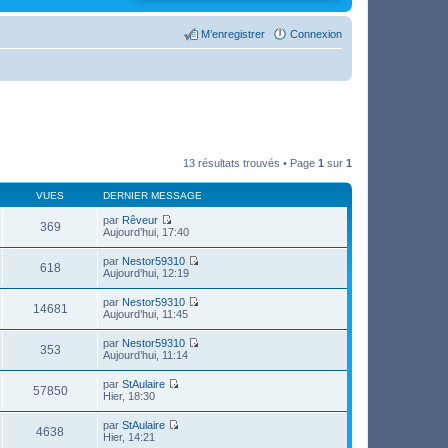
M’enregistrer
Connexion
13 résultats trouvés • Page
1
sur
1
VUES
DERNIER MESSAGE
par
Rêveur
369
V
Aujourd’hui, 17:40
o
i
par
Nestor59310
r
618
V
Aujourd’hui, 12:19
l
o
e
i
par
Nestor59310
d
r
14681
V
Aujourd’hui, 11:45
e
l
o
r
e
i
n
par
Nestor59310
d
r
353
i
V
Aujourd’hui, 11:14
e
l
e
o
r
e
r
i
n
par
StAulaire
d
m
r
57850
i
V
Hier, 18:30
e
e
l
e
o
r
s
e
r
i
n
s
par
StAulaire
d
m
r
4638
i
a
V
Hier, 14:21
e
e
l
e
g
o