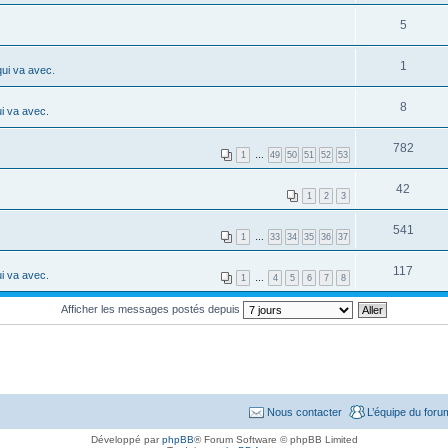
5
1
ui va avec.
8
i va avec.
782
1
…
49
50
51
52
53
42
1
2
3
541
1
…
33
34
35
36
37
117
i va avec.
1
…
4
5
6
7
8
Afficher les messages postés depuis
Nous contacter
L’équipe du foru
Développé par
phpBB
® Forum Software © phpBB Limited