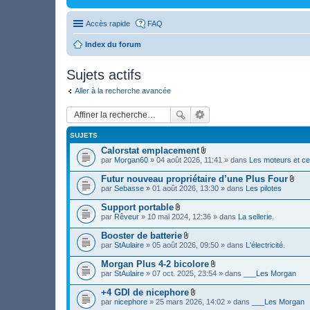
Accès rapide
FAQ
Index du forum
Sujets actifs
Aller à la recherche avancée
SUJETS
Calorstat emplacement
F
par
Morgan60
» 04 août 2026, 11:41 » dans
Les moteurs et ce
i
c
Futur nouveau propriétaire d’une Plus Four
h
F
par
Sebasse
» 01 août 2026, 13:30 » dans
Les pilotes
i
i
e
c
Support portable
r
h
F
(
par
Rêveur
» 10 mai 2024, 12:36 » dans
La sellerie.
i
i
s
e
c
)
Booster de batterie
r
h
j
F
(
par
StAulaire
» 05 août 2026, 09:50 » dans
L'électricité.
i
o
i
s
e
i
c
)
Morgan Plus 4-2 bicolore
r
n
h
j
F
(
par
StAulaire
» 07 oct. 2025, 23:54 » dans
___Les Morgan
t
i
o
i
s
(
e
i
c
)
s
+4 GDI de nicephore
r
n
h
j
)
F
(
par
nicephore
» 25 mars 2026, 14:02 » dans
___Les Morgan
t
i
o
i
s