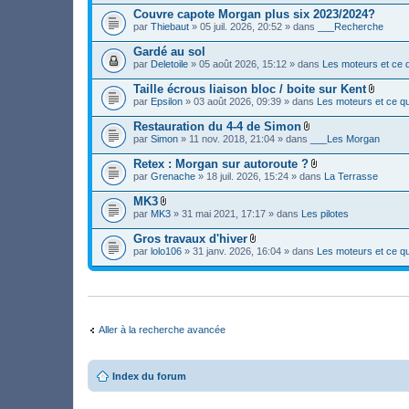
(
e
i
c
)
s
Couvre capote Morgan plus six 2023/2024?
r
n
h
j
)
(
par
Thiebaut
» 05 juil. 2026, 20:52 » dans
___Recherche
t
i
o
s
(
e
i
)
s
Gardé au sol
r
n
j
)
(
par
Deletoile
» 05 août 2026, 15:12 » dans
Les moteurs et ce q
t
o
s
(
i
)
s
Taille écrous liaison bloc / boite sur Kent
n
j
)
F
par
Epsilon
» 03 août 2026, 09:39 » dans
Les moteurs et ce qu
t
o
i
(
i
c
s
Restauration du 4-4 de Simon
n
h
)
F
par
Simon
» 11 nov. 2018, 21:04 » dans
___Les Morgan
t
i
i
(
e
c
s
Retex : Morgan sur autoroute ?
r
h
)
F
(
par
Grenache
» 18 juil. 2026, 15:24 » dans
La Terrasse
i
i
s
e
c
)
MK3
r
h
j
F
(
par
MK3
» 31 mai 2021, 17:17 » dans
Les pilotes
i
o
i
s
e
i
c
)
Gros travaux d'hiver
r
n
h
j
F
(
par
lolo106
» 31 janv. 2026, 16:04 » dans
Les moteurs et ce qu
t
i
o
i
s
(
e
i
c
)
s
r
n
h
j
)
(
t
i
o
s
(
e
i
)
s
r
n
j
)
(
t
Aller à la recherche avancée
o
s
(
i
)
s
n
j
)
t
o
(
Index du forum
i
s
n
)
t