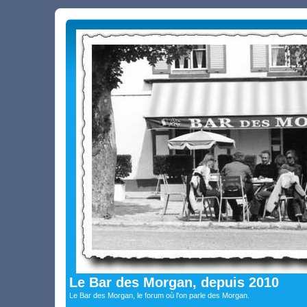
Le Bar des Morgan, depuis 2010
Le Bar des Morgan, le forum où l'on parle des Morgan.