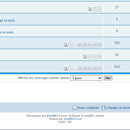
27
1
2
1
ui va avec.
8
i va avec.
782
1
…
49
50
51
52
53
42
1
2
3
541
1
…
33
34
35
36
37
Afficher les messages postés depuis
Nous contacter
L’équipe du foru
Développé par
phpBB
® Forum Software © phpBB Limited
Traduit par
phpBB-fr.com
GZIP: Off