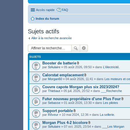
Accès rapide
FAQ
Index du forum
Sujets actifs
Aller à la recherche avancée
SUJETS
Booster de batterie
F
par
StAulaire
» 05 août 2026, 09:50 » dans
L'électricité.
i
c
Calorstat emplacement
h
F
par
Morgan60
» 04 août 2026, 11:41 » dans
Les moteurs et ce
i
i
e
c
Couvre capote Morgan plus six 2023/2024?
r
h
(
par
Thiebaut
» 05 juil. 2026, 20:52 » dans
___Recherche
i
s
e
)
Futur nouveau propriétaire d’une Plus Four
r
j
F
(
par
Sebasse
» 01 août 2026, 13:30 » dans
Les pilotes
o
i
s
i
c
)
Support portable
n
h
j
F
par
Rêveur
» 10 mai 2024, 12:36 » dans
La sellerie.
t
i
o
i
(
e
i
c
s
Morgan Plus 4-2 bicolore
r
n
h
)
F
(
par
StAulaire
» 07 oct. 2025, 23:54 » dans
___Les Morgan
t
i
i
s