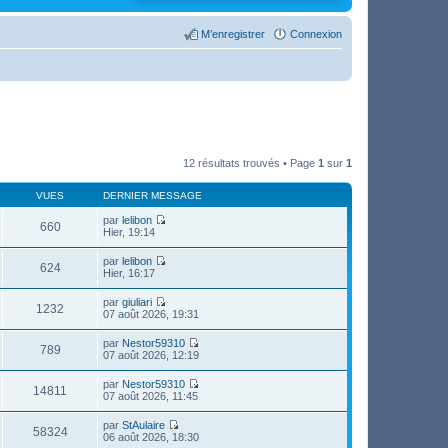
M’enregistrer
Connexion
12 résultats trouvés • Page
1
sur
1
VUES
DERNIER MESSAGE
par
lelibon
660
V
Hier, 19:14
o
i
par
lelibon
r
624
V
Hier, 16:17
l
o
e
i
par
giuliari
d
r
1232
V
07 août 2026, 19:31
e
l
o
r
e
i
n
par
Nestor59310
d
r
789
i
V
07 août 2026, 12:19
e
l
e
o
r
e
r
i
n
par
Nestor59310
d
m
r
14811
i
V
07 août 2026, 11:45
e
e
l
e
o
r
s
e
r
i
n
s
par
StAulaire
d
m
r
58324
i
a
V
06 août 2026, 18:30
e
e
l
e
g
o