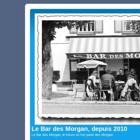
Le Bar des Morgan, depuis 2010
Le Bar des Morgan, le forum où l'on parle des Morgan.