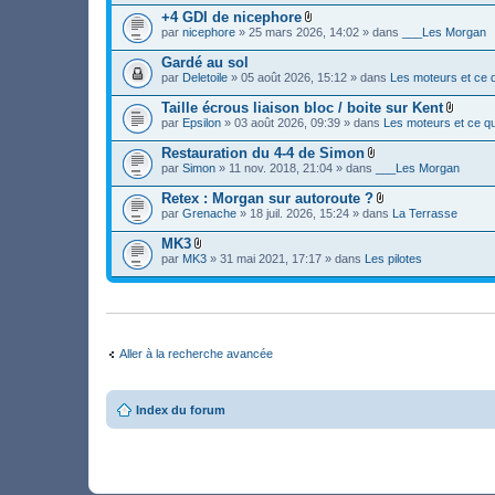
(
e
c
)
s
+4 GDI de nicephore
r
h
j
)
F
(
par
nicephore
» 25 mars 2026, 14:02 » dans
___Les Morgan
i
o
i
s
e
i
c
)
Gardé au sol
r
n
h
j
(
par
Deletoile
» 05 août 2026, 15:12 » dans
Les moteurs et ce q
t
i
o
s
(
e
i
)
s
Taille écrous liaison bloc / boite sur Kent
r
n
j
)
F
(
par
Epsilon
» 03 août 2026, 09:39 » dans
Les moteurs et ce qu
t
o
i
s
(
i
c
)
s
Restauration du 4-4 de Simon
n
h
j
)
F
par
Simon
» 11 nov. 2018, 21:04 » dans
___Les Morgan
t
i
o
i
(
e
i
c
s
Retex : Morgan sur autoroute ?
r
n
h
)
F
(
par
Grenache
» 18 juil. 2026, 15:24 » dans
La Terrasse
t
i
i
s
(
e
c
)
s
MK3
r
h
j
)
F
(
par
MK3
» 31 mai 2021, 17:17 » dans
Les pilotes
i
o
i
s
e
i
c
)
r
n
h
j
(
t
i
o
s
(
e
i
)
s
r
n
j
)
(
t
Aller à la recherche avancée
o
s
(
i
)
s
n
j
)
t
o
(
Index du forum
i
s
n
)
t
(
s
)