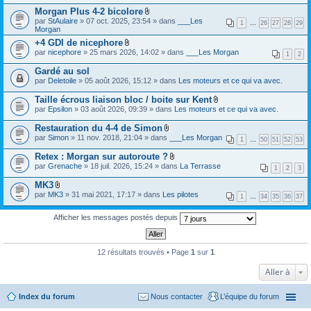
i
e
c
s
Morgan Plus 4-2 bicolore
n
r
h
)
t
F
(
par
StAulaire
» 07 oct. 2025, 23:54 » dans
___Les
i
1
…
26
27
28
29
(
i
s
Morgan
e
s
c
)
r
+4 GDI de nicephore
)
h
j
(
F
par
nicephore
» 25 mars 2026, 14:02 » dans
i
___Les Morgan
o
1
2
s
i
e
i
)
c
r
Gardé au sol
n
j
h
(
t
par
Deletoile
» 05 août 2026, 15:12 » dans
Les moteurs et ce qui va avec.
o
i
s
(
i
e
)
s
Taille écrous liaison bloc / boite sur Kent
n
r
j
)
t
F
(
par
Epsilon
» 03 août 2026, 09:39 » dans
Les moteurs et ce qui va avec.
o
(
i
s
i
s
c
)
Restauration du 4-4 de Simon
n
)
h
j
t
F
par
Simon
» 11 nov. 2018, 21:04 » dans
___Les Morgan
i
1
…
50
51
52
53
o
(
i
e
i
s
c
Retex : Morgan sur autoroute ?
r
n
)
h
F
(
par
Grenache
» 18 juil. 2026, 15:24 » dans
La Terrasse
t
i
1
2
3
i
s
(
e
c
)
s
MK3
r
h
j
)
F
(
par
MK3
» 31 mai 2021, 17:17 » dans
Les pilotes
i
1
…
34
35
36
37
o
i
s
e
i
c
)
r
n
h
Afficher les messages postés depuis
j
(
t
i
o
s
(
e
i
)
s
r
n
j
)
(
12 résultats trouvés • Page
t
1
sur
1
o
s
(
i
)
s
Aller à
n
j
)
t
o
(
i
Index du forum
Nous contacter
L’équipe du forum
s
n
)
t