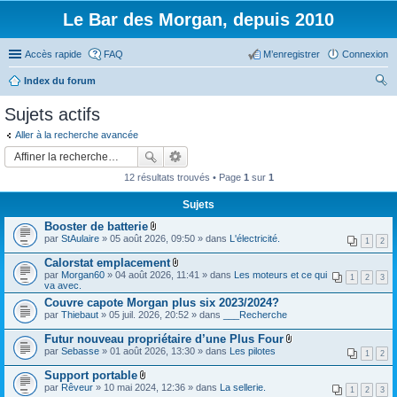
Le Bar des Morgan, depuis 2010
Accès rapide
FAQ
M’enregistrer
Connexion
Index du forum
ec
Sujets actifs
her
Aller à la recherche avancée
ch
er
12 résultats trouvés • Page
1
sur
1
Sujets
Booster de batterie
F
par
StAulaire
» 05 août 2026, 09:50 » dans
L'électricité.
1
2
i
c
Calorstat emplacement
h
F
par
Morgan60
» 04 août 2026, 11:41 » dans
Les moteurs et ce qui
i
1
2
3
i
va avec.
e
c
r
Couvre capote Morgan plus six 2023/2024?
h
(
par
Thiebaut
» 05 juil. 2026, 20:52 » dans
i
___Recherche
s
e
)
r
Futur nouveau propriétaire d’une Plus Four
j
(
F
par
Sebasse
» 01 août 2026, 13:30 » dans
Les pilotes
o
1
2
s
i
i
)
c
Support portable
n
j
h
F
t
par
Rêveur
» 10 mai 2024, 12:36 » dans
La sellerie.
o
i
1
2
3
i
(