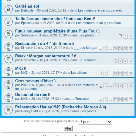
e
s
)
Gardé au sol
r
)
j
(
par
Deletoile
» 05 août 2026, 15:12 » dans
Les moteurs et ce qui va avec.
o
s
i
)
Taille écrous liaison bloc / boite sur Kent
n
j
t
F
par
Epsilon
» 03 août 2026, 09:39 » dans
Les moteurs et ce qui va avec.
o
(
i
i
s
c
Futur nouveau propriétaire d’une Plus Four
n
)
h
F
par
Sebasse
» 01 août 2026, 13:30 » dans
Les pilotes
t
i
1
2
i
(
e
c
s
Restauration du 4-4 de Simon
r
h
)
F
(
par
Simon
» 11 nov. 2018, 21:04 » dans
___Les Morgan
i
1
…
50
51
52
53
i
s
e
c
)
Retex : Morgan sur autoroute ?
r
h
j
F
(
par
Grenache
» 18 juil. 2026, 15:24 » dans
La Terrasse
i
1
2
3
o
i
s
e
i
c
)
MK3
r
n
h
j
F
(
par
MK3
» 31 mai 2021, 17:17 » dans
Les pilotes
t
i
1
…
34
35
36
37
o
i
s
(
e
i
c
)
s
Gros travaux d'hiver
r
n
h
j
)
F
(
par
lolo106
» 31 janv. 2026, 16:04 » dans
Les moteurs et
t
i
1
…
5
6
7
8
o
i
s
ce qui va avec.
(
e
i
c
)
s
r
De tout et de rien
n
h
j
)
(
F
t
par
MK3
» 28 juin 2022, 06:03 » dans
i
La Terrasse
o
1
…
67
68
69
70
s
i
(
e
i
)
c
s
r
Présentation Harley1949 (Recherche Morgan 4/4)
n
j
h
)
(
t
par
Harley1949
» 23 juil. 2026, 11:26 » dans
Les pilotes
o
i
s
(
i
e
)
s
n
r
j
)
Afficher les messages postés depuis
t
(
o
(
s
i
s
)
n
)
j
t