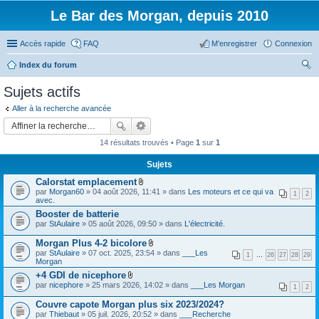
Le Bar des Morgan, depuis 2010
Accès rapide
FAQ
M’enregistrer
Connexion
Index du forum
ec
Sujets actifs
her
Aller à la recherche avancée
ch
er
14 résultats trouvés • Page
1
sur
1
Sujets
Calorstat emplacement
F
par
Morgan60
» 04 août 2026, 11:41 » dans
Les moteurs et ce qui va
1
2
i
avec.
c
Booster de batterie
h
par
StAulaire
» 05 août 2026, 09:50 » dans
i
L'électricité.
e
r
Morgan Plus 4-2 bicolore
(
F
par
StAulaire
» 07 oct. 2025, 23:54 » dans
___Les
1
…
26
27
28
29
s
i
Morgan
)
c
+4 GDI de nicephore
j
h
F
o
par
nicephore
» 25 mars 2026, 14:02 » dans
i
___Les Morgan
1
2
i
i
e
c
n
r
Couvre capote Morgan plus six 2023/2024?
h
t
(
par
Thiebaut
» 05 juil. 2026, 20:52 » dans
___Recherche
i
(
s