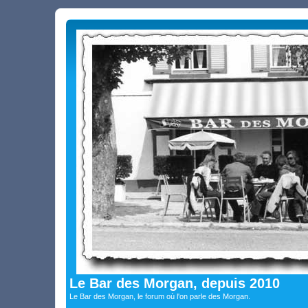
Le Bar des Morgan, depuis 2010
Le Bar des Morgan, le forum où l'on parle des Morgan.