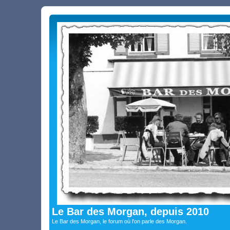
Le Bar des Morgan, depuis 2010
Le Bar des Morgan, le forum où l'on parle des Morgan.