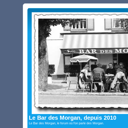
Le Bar des Morgan, depuis 2010
Le Bar des Morgan, le forum où l'on parle des Morgan.