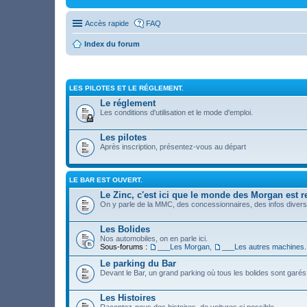
Accès rapide
FAQ
Index du forum
LES PILOTES ET LE RÉGLEMENT.
Le réglement
Les conditions d'utilisation et le mode d'emploi.
Les pilotes
Après inscription, présentez-vous au départ
LE BAR EST OUVERT.
Le Zinc, c'est ici que le monde des Morgan est re
On y parle de la MMC, des concessionnaires, des infos diverses
Les Bolides
Nos automobiles, on en parle ici.
Sous-forums :
___Les Morgan
,
___Les autres machines.
Le parking du Bar
Devant le Bar, un grand parking où tous les bolides sont garés
Les Histoires