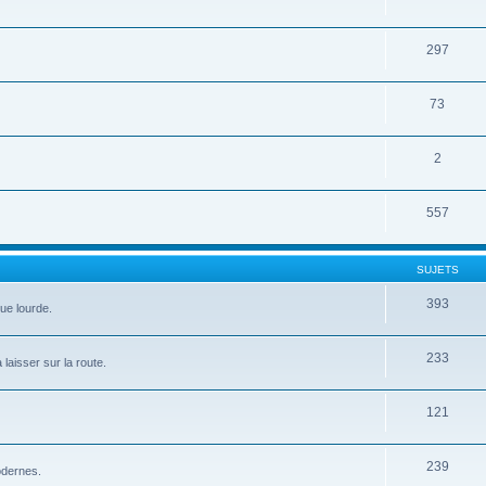
297
73
2
557
SUJETS
393
que lourde.
233
 laisser sur la route.
121
239
modernes.