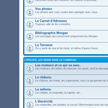
Racontez-nous des histoires, de voitures si possible.
Vos photos
Les photos que vous voulez bien partager avec nous.
Le Carnet d'Adresses
Toujours utile de les connaître.
Bibliographie Morgan
Les ouvrages qui concernent uniquement les Morgan.
La Terrasse
On y parle de tout et du reste, et même d'autre chose.
L'ATELIER, LES MAINS DANS LE CAMBOUIS.
Les moteurs et ce qui va avec.
Les moteurs, les boites de vitesses, les ponts, bref la mécani
Le châssis.
Le châssis, les freins, les supensions, tous ce qui permet de la
La sellerie.
Les siéges, la moquette, la capote, etc...
L'électricité.
Les ampoules, les fusibles, le circuit, l'électronique pour les 