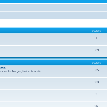
SUJETS
1
589
SUJETS
fait.
535
 sur les Morgan, l'usine, la famille
303
2
96