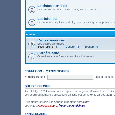
Le châssis en bois
Le châssis en bois, ....enfin, quoi, la carrosserie !
Les tutoriels
Pertinent ou simplement drôle, avec des images qui peuvent ai
FORUM
Petites annonces
Les petites annonces
Sous-forums :
___A vendre
,
___Recherche
L'arrière salle
Questions sur le forum et son fonctionnement
CONNEXION
•
M’ENREGISTRER
Nom d’utilisateur :
Mot de passe :
QUI EST EN LIGNE
Au total il y a
1014
utilisateurs en ligne : 0 enregistré, 0 invisible et 1014
Le record du nombre d’utilisateurs en ligne est de
4370
, le 23 oct. 2025,
Utilisateurs enregistrés : Aucun utilisateur enregistré
Légende :
Administrateurs
,
Modérateurs globaux
ANNIVERSAIRES