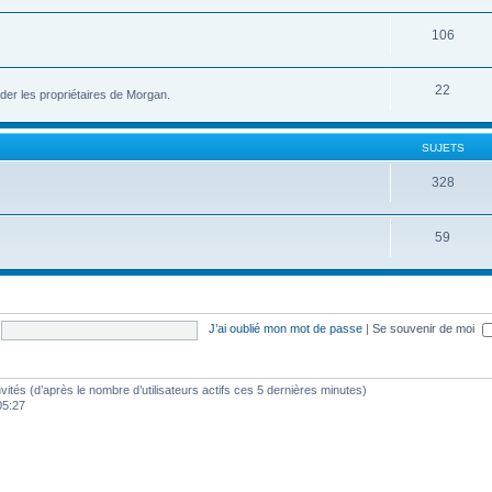
106
22
der les propriétaires de Morgan.
SUJETS
328
59
J’ai oublié mon mot de passe
|
Se souvenir de moi
 invités (d’après le nombre d’utilisateurs actifs ces 5 dernières minutes)
 05:27