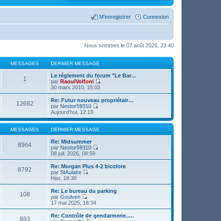
M’enregistrer
Connexion
Nous sommes le 07 août 2026, 23:40
MESSAGES
DERNIER MESSAGE
Le réglement du forum "Le Bar…
1
par
RaoulVolfoni
V
30 mars 2010, 15:03
o
i
Re: Futur nouveau propriétair…
12682
r
par
Nestor59310
l
V
Aujourd’hui, 12:19
e
o
d
i
e
r
MESSAGES
DERNIER MESSAGE
r
l
n
e
Re: Midsummer
8964
i
d
par
Nestor59310
e
e
V
08 juil. 2026, 08:59
r
r
o
m
n
i
Re: Morgan Plus 4-2 bicolore
8792
e
i
r
par
StAulaire
s
e
l
V
Hier, 18:30
s
r
e
o
a
m
d
i
Re: Le bureau du parking
g
108
e
e
r
par
Goulven
e
s
r
l
V
17 mai 2025, 18:34
s
n
e
o
a
i
d
i
Re: Contrôle de gendarmerie..…
g
e
883
e
r