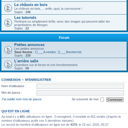
Le châssis en bois
Le châssis en bois, ....enfin, quoi, la carrosserie !
Sujets :
106
Les tutoriels
Pertinent ou simplement drôle, avec des images qui peuvent aider les
propriétaires de Morgan.
Sujets :
22
Forum
Petites annonces
Les petites annonces
Sous-forums :
___A vendre
,
___Recherche
Sujets :
328
L'arrière salle
Questions sur le forum et son fonctionnement
Sujets :
59
CONNEXION
•
M’ENREGISTRER
Nom d’utilisateur :
Mot de passe :
J’ai oublié mon mot de passe
Se souvenir de moi
QUI EST EN LIGNE
Au total il y a
601
utilisateurs en ligne : 0 enregistré, 0 invisible et 601 invités (d’après le
nombre d’utilisateurs actifs ces 5 dernières minutes)
Le record du nombre d’utilisateurs en ligne est de
4370
, le 23 oct. 2025, 05:27