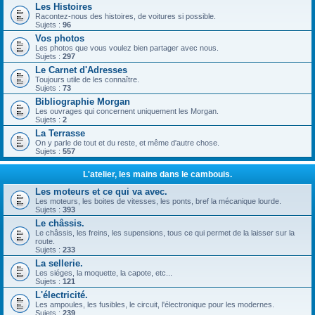
Les Histoires
Racontez-nous des histoires, de voitures si possible.
Sujets :
96
Vos photos
Les photos que vous voulez bien partager avec nous.
Sujets :
297
Le Carnet d'Adresses
Toujours utile de les connaître.
Sujets :
73
Bibliographie Morgan
Les ouvrages qui concernent uniquement les Morgan.
Sujets :
2
La Terrasse
On y parle de tout et du reste, et même d'autre chose.
Sujets :
557
L'atelier, les mains dans le cambouis.
Les moteurs et ce qui va avec.
Les moteurs, les boites de vitesses, les ponts, bref la mécanique lourde.
Sujets :
393
Le châssis.
Le châssis, les freins, les supensions, tous ce qui permet de la laisser sur la
route.
Sujets :
233
La sellerie.
Les siéges, la moquette, la capote, etc...
Sujets :
121
L'électricité.
Les ampoules, les fusibles, le circuit, l'électronique pour les modernes.
Sujets :
239