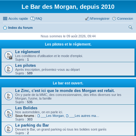
Le Bar des Morgan, depuis 2010
Accès rapide
FAQ
M’enregistrer
Connexion
Index du forum
ec
Nous sommes le 09 août 2026, 09:44
her
Les pilotes et le réglement.
ch
Le réglement
Les conditions d'utilisation et le mode d'emploi.
er
Sujets :
1
Les pilotes
Après inscription, présentez-vous au départ
Sujets :
589
Le bar est ouvert.
Le Zinc, c'est ici que le monde des Morgan est refait.
On y parle de la MMC, des concessionnaires, des infos diverses sur les
Morgan, l'usine, la famille
Sujets :
535
Les Bolides
Nos automobiles, on en parle ici.
Sous-forums :
___Les Morgan
,
___Les autres machines.
Sujets :
303
Le parking du Bar
Devant le Bar, un grand parking où tous les bolides sont garés
Sujets :
2