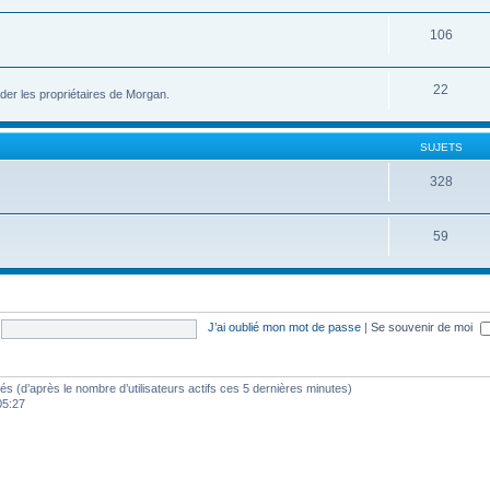
106
22
der les propriétaires de Morgan.
SUJETS
328
59
J’ai oublié mon mot de passe
|
Se souvenir de moi
vités (d’après le nombre d’utilisateurs actifs ces 5 dernières minutes)
 05:27