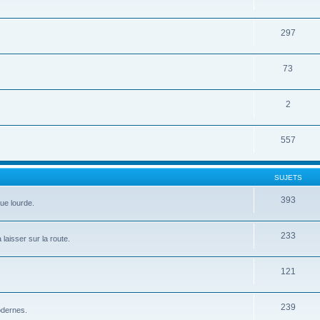
297
73
2
557
SUJETS
393
que lourde.
233
 laisser sur la route.
121
239
modernes.