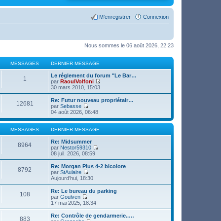
M’enregistrer
Connexion
Nous sommes le 06 août 2026, 22:23
MESSAGES
DERNIER MESSAGE
Le réglement du forum "Le Bar…
1
par
RaoulVolfoni
V
30 mars 2010, 15:03
o
i
Re: Futur nouveau propriétair…
12681
r
par
Sebasse
l
V
04 août 2026, 06:48
e
o
d
i
e
r
MESSAGES
DERNIER MESSAGE
r
l
n
e
Re: Midsummer
8964
i
d
par
Nestor59310
e
e
V
08 juil. 2026, 08:59
r
r
o
m
n
i
Re: Morgan Plus 4-2 bicolore
8792
e
i
r
par
StAulaire
s
e
l
V
Aujourd’hui, 18:30
s
r
e
o
a
m
d
i
Re: Le bureau du parking
g
108
e
e
r
par
Goulven
e
s
r
l
V
17 mai 2025, 18:34
s
n
e
o
a
i
d
i
Re: Contrôle de gendarmerie..…
g
e
883
e
r