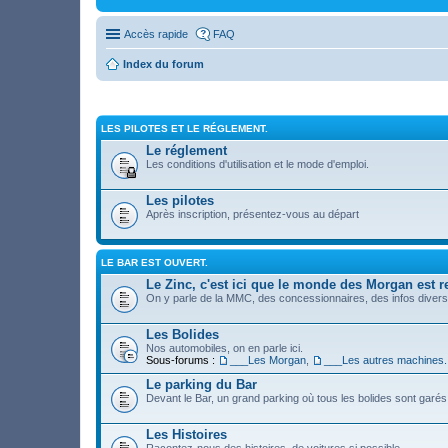
Accès rapide
FAQ
Index du forum
LES PILOTES ET LE RÉGLEMENT.
Le réglement
Les conditions d'utilisation et le mode d'emploi.
Les pilotes
Après inscription, présentez-vous au départ
LE BAR EST OUVERT.
Le Zinc, c'est ici que le monde des Morgan est re
On y parle de la MMC, des concessionnaires, des infos diverses
Les Bolides
Nos automobiles, on en parle ici.
Sous-forums :
___Les Morgan
,
___Les autres machines.
Le parking du Bar
Devant le Bar, un grand parking où tous les bolides sont garés
Les Histoires