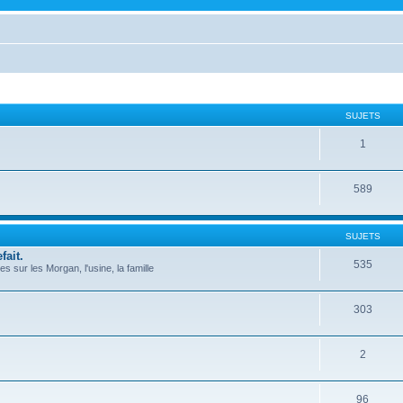
SUJETS
1
589
SUJETS
fait.
535
 sur les Morgan, l'usine, la famille
303
2
96