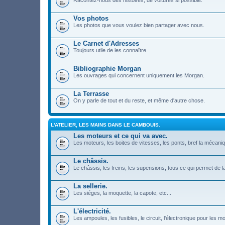
Racontez-nous des histoires, de voitures si possible.
Vos photos
Les photos que vous voulez bien partager avec nous.
Le Carnet d'Adresses
Toujours utile de les connaître.
Bibliographie Morgan
Les ouvrages qui concernent uniquement les Morgan.
La Terrasse
On y parle de tout et du reste, et même d'autre chose.
L'ATELIER, LES MAINS DANS LE CAMBOUIS.
Les moteurs et ce qui va avec.
Les moteurs, les boites de vitesses, les ponts, bref la mécani
Le châssis.
Le châssis, les freins, les supensions, tous ce qui permet de la
La sellerie.
Les siéges, la moquette, la capote, etc...
L'électricité.
Les ampoules, les fusibles, le circuit, l'électronique pour les 