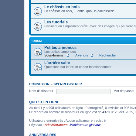
Le châssis en bois
Le châssis en bois, ....enfin, quoi, la carrosserie !
Les tutoriels
Pertinent ou simplement drôle, avec des images qui peuvent ai
FORUM
Petites annonces
Les petites annonces
Sous-forums :
___A vendre
,
___Recherche
L'arrière salle
Questions sur le forum et son fonctionnement
CONNEXION
•
M’ENREGISTRER
Nom d’utilisateur :
Mot de passe :
QUI EST EN LIGNE
Au total il y a
908
utilisateurs en ligne : 0 enregistré, 0 invisible et 908 in
Le record du nombre d’utilisateurs en ligne est de
4370
, le 23 oct. 2025,
Utilisateurs enregistrés : Aucun utilisateur enregistré
Légende :
Administrateurs
,
Modérateurs globaux
ANNIVERSAIRES