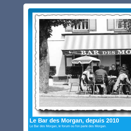
Le Bar des Morgan, depuis 2010
Le Bar des Morgan, le forum où l'on parle des Morgan.