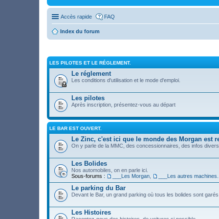
Accès rapide
FAQ
Index du forum
LES PILOTES ET LE RÉGLEMENT.
Le réglement
Les conditions d'utilisation et le mode d'emploi.
Les pilotes
Après inscription, présentez-vous au départ
LE BAR EST OUVERT.
Le Zinc, c'est ici que le monde des Morgan est re
On y parle de la MMC, des concessionnaires, des infos diverses
Les Bolides
Nos automobiles, on en parle ici.
Sous-forums :
___Les Morgan
,
___Les autres machines.
Le parking du Bar
Devant le Bar, un grand parking où tous les bolides sont garés
Les Histoires