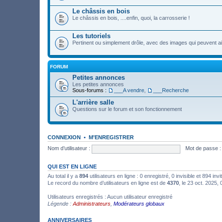
Le châssis en bois
Le châssis en bois, ....enfin, quoi, la carrosserie !
Les tutoriels
Pertinent ou simplement drôle, avec des images qui peuvent ai
FORUM
Petites annonces
Les petites annonces
Sous-forums :
___A vendre
,
___Recherche
L'arrière salle
Questions sur le forum et son fonctionnement
CONNEXION
•
M’ENREGISTRER
Nom d’utilisateur :
Mot de passe :
QUI EST EN LIGNE
Au total il y a
894
utilisateurs en ligne : 0 enregistré, 0 invisible et 894 in
Le record du nombre d’utilisateurs en ligne est de
4370
, le 23 oct. 2025,
Utilisateurs enregistrés : Aucun utilisateur enregistré
Légende :
Administrateurs
,
Modérateurs globaux
ANNIVERSAIRES