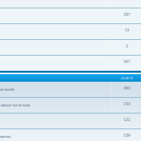
297
73
2
557
SUJETS
393
que lourde.
233
 laisser sur la route.
121
239
modernes.