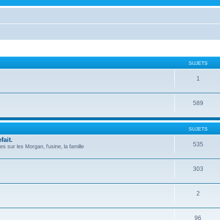
SUJETS
1
589
SUJETS
fait.
535
 sur les Morgan, l'usine, la famille
303
2
96