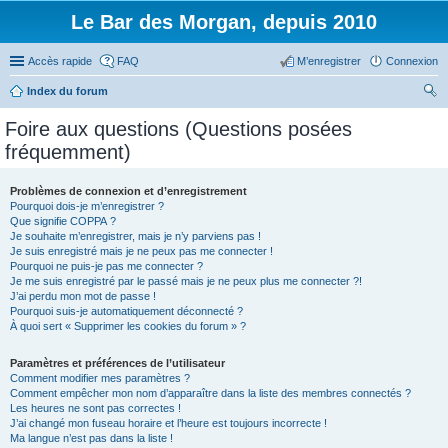
Le Bar des Morgan, depuis 2010
Accès rapide
FAQ
M’enregistrer
Connexion
Index du forum
ec
Foire aux questions (Questions posées
her
fréquemment)
ch
er
Problèmes de connexion et d’enregistrement
Pourquoi dois-je m’enregistrer ?
Que signifie COPPA ?
Je souhaite m’enregistrer, mais je n’y parviens pas !
Je suis enregistré mais je ne peux pas me connecter !
Pourquoi ne puis-je pas me connecter ?
Je me suis enregistré par le passé mais je ne peux plus me connecter ?!
J’ai perdu mon mot de passe !
Pourquoi suis-je automatiquement déconnecté ?
À quoi sert « Supprimer les cookies du forum » ?
Paramètres et préférences de l’utilisateur
Comment modifier mes paramètres ?
Comment empêcher mon nom d’apparaître dans la liste des membres connectés ?
Les heures ne sont pas correctes !
J’ai changé mon fuseau horaire et l’heure est toujours incorrecte !
Ma langue n’est pas dans la liste !