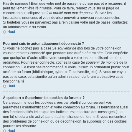
Pas de panique ! Bien que votre mot de passe ne puisse pas être récupéré, il
peut facilement être réinitialisé. Pour ce faire, rendez vous sur la page de
connexion puis cliquez sur
J’ai oublié mon mot de passe
. Suivez les
instructions énoncées et vous devriez pouvoir à nouveau vous connecter.
Si toutefois vous ne parveniez pas à réinitialiser votre mot de passe, contactez
un administrateur du forum.
Haut
Pourquoi suis-je automatiquement déconnecté ?
Si vous ne cochez pas la case
Se souvenir de moi
lors de votre connexion,
vous ne resterez connecté que pendant une durée déterminée. Cela empêche
que quelqu’un d’autre utilise votre compte à votre insu en utilisant le même
ordinateur. Pour rester connecté, cochez la case
Se souvenir de moi
lors de la
connexion. Ce n’est pas recommandé si vous utilisez un ordinateur public pour
accéder au forum (bibliothèque, cyber-café, université, etc.). Si vous ne voyez
pas cette case, cela signifie qu’un administrateur du forum a désactivé cette
fonctionnalité.
Haut
À quoi sert « Supprimer les cookies du forum » ?
Cela supprime tous les cookies créés par phpBB qui conservent vos
paramètres d’authentification et votre connexion au forum. Ils fournissent aussi
des fonctionnalités telles que les indicateurs de lecture des messages (lu ou
non lu) si cela a été activé par un administrateur du forum. Si vous rencontrez
des problèmes de connexion ou de déconnexion, la suppression des cookies
pourrait les résoudre.
Haut