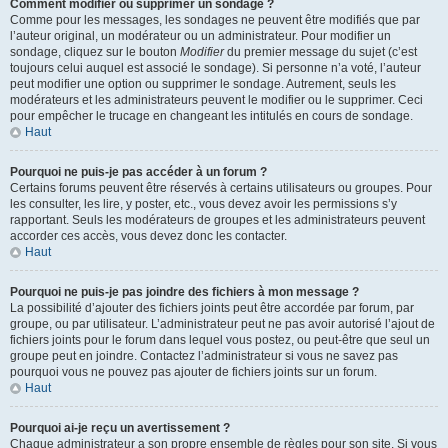
Comment modifier ou supprimer un sondage ?
Comme pour les messages, les sondages ne peuvent être modifiés que par
l’auteur original, un modérateur ou un administrateur. Pour modifier un
sondage, cliquez sur le bouton
Modifier
du premier message du sujet (c’est
toujours celui auquel est associé le sondage). Si personne n’a voté, l’auteur
peut modifier une option ou supprimer le sondage. Autrement, seuls les
modérateurs et les administrateurs peuvent le modifier ou le supprimer. Ceci
pour empêcher le trucage en changeant les intitulés en cours de sondage.
Haut
Pourquoi ne puis-je pas accéder à un forum ?
Certains forums peuvent être réservés à certains utilisateurs ou groupes. Pour
les consulter, les lire, y poster, etc., vous devez avoir les permissions s’y
rapportant. Seuls les modérateurs de groupes et les administrateurs peuvent
accorder ces accès, vous devez donc les contacter.
Haut
Pourquoi ne puis-je pas joindre des fichiers à mon message ?
La possibilité d’ajouter des fichiers joints peut être accordée par forum, par
groupe, ou par utilisateur. L’administrateur peut ne pas avoir autorisé l’ajout de
fichiers joints pour le forum dans lequel vous postez, ou peut-être que seul un
groupe peut en joindre. Contactez l’administrateur si vous ne savez pas
pourquoi vous ne pouvez pas ajouter de fichiers joints sur un forum.
Haut
Pourquoi ai-je reçu un avertissement ?
Chaque administrateur a son propre ensemble de règles pour son site. Si vous