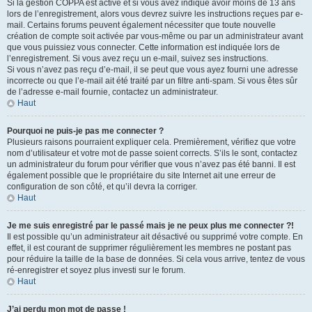
Si la gestion COPPA est active et si vous avez indiqué avoir moins de 13 ans
lors de l’enregistrement, alors vous devrez suivre les instructions reçues par e-
mail. Certains forums peuvent également nécessiter que toute nouvelle
création de compte soit activée par vous-même ou par un administrateur avant
que vous puissiez vous connecter. Cette information est indiquée lors de
l’enregistrement. Si vous avez reçu un e-mail, suivez ses instructions.
Si vous n’avez pas reçu d’e-mail, il se peut que vous ayez fourni une adresse
incorrecte ou que l’e-mail ait été traité par un filtre anti-spam. Si vous êtes sûr
de l’adresse e-mail fournie, contactez un administrateur.
Haut
Pourquoi ne puis-je pas me connecter ?
Plusieurs raisons pourraient expliquer cela. Premièrement, vérifiez que votre
nom d’utilisateur et votre mot de passe soient corrects. S’ils le sont, contactez
un administrateur du forum pour vérifier que vous n’avez pas été banni. Il est
également possible que le propriétaire du site Internet ait une erreur de
configuration de son côté, et qu’il devra la corriger.
Haut
Je me suis enregistré par le passé mais je ne peux plus me connecter ?!
Il est possible qu’un administrateur ait désactivé ou supprimé votre compte. En
effet, il est courant de supprimer régulièrement les membres ne postant pas
pour réduire la taille de la base de données. Si cela vous arrive, tentez de vous
ré-enregistrer et soyez plus investi sur le forum.
Haut
J’ai perdu mon mot de passe !