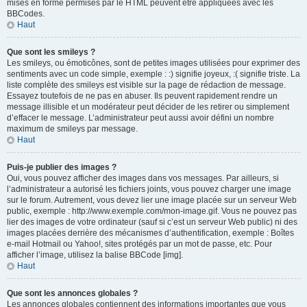
mises en forme permises par le HTML peuvent être appliquées avec les
BBCodes.
Haut
Que sont les smileys ?
Les smileys, ou émoticônes, sont de petites images utilisées pour exprimer des
sentiments avec un code simple, exemple : :) signifie joyeux, :( signifie triste. La
liste complète des smileys est visible sur la page de rédaction de message.
Essayez toutefois de ne pas en abuser. Ils peuvent rapidement rendre un
message illisible et un modérateur peut décider de les retirer ou simplement
d’effacer le message. L’administrateur peut aussi avoir défini un nombre
maximum de smileys par message.
Haut
Puis-je publier des images ?
Oui, vous pouvez afficher des images dans vos messages. Par ailleurs, si
l’administrateur a autorisé les fichiers joints, vous pouvez charger une image
sur le forum. Autrement, vous devez lier une image placée sur un serveur Web
public, exemple : http://www.exemple.com/mon-image.gif. Vous ne pouvez pas
lier des images de votre ordinateur (sauf si c’est un serveur Web public) ni des
images placées derrière des mécanismes d’authentification, exemple : Boîtes
e-mail Hotmail ou Yahoo!, sites protégés par un mot de passe, etc. Pour
afficher l’image, utilisez la balise BBCode [img].
Haut
Que sont les annonces globales ?
Les annonces globales contiennent des informations importantes que vous