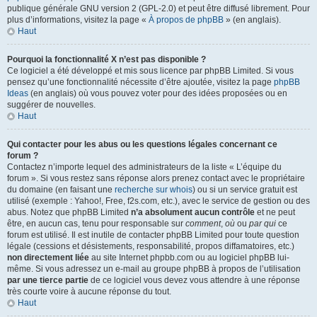
publique générale GNU version 2 (GPL-2.0) et peut être diffusé librement. Pour
plus d’informations, visitez la page «
À propos de phpBB
» (en anglais).
Haut
Pourquoi la fonctionnalité X n’est pas disponible ?
Ce logiciel a été développé et mis sous licence par phpBB Limited. Si vous
pensez qu’une fonctionnalité nécessite d’être ajoutée, visitez la page
phpBB
Ideas
(en anglais) où vous pouvez voter pour des idées proposées ou en
suggérer de nouvelles.
Haut
Qui contacter pour les abus ou les questions légales concernant ce
forum ?
Contactez n’importe lequel des administrateurs de la liste « L’équipe du
forum ». Si vous restez sans réponse alors prenez contact avec le propriétaire
du domaine (en faisant une
recherche sur whois
) ou si un service gratuit est
utilisé (exemple : Yahoo!, Free, f2s.com, etc.), avec le service de gestion ou des
abus. Notez que phpBB Limited
n’a absolument aucun contrôle
et ne peut
être, en aucun cas, tenu pour responsable sur
comment
,
où
ou
par qui
ce
forum est utilisé. Il est inutile de contacter phpBB Limited pour toute question
légale (cessions et désistements, responsabilité, propos diffamatoires, etc.)
non directement liée
au site Internet phpbb.com ou au logiciel phpBB lui-
même. Si vous adressez un e-mail au groupe phpBB à propos de l’utilisation
par une tierce partie
de ce logiciel vous devez vous attendre à une réponse
très courte voire à aucune réponse du tout.
Haut